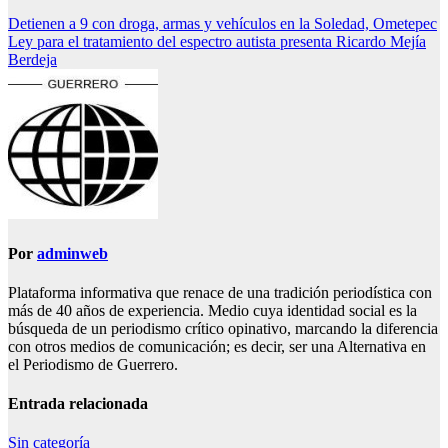
Navegación
Detienen a 9 con droga, armas y vehículos en la Soledad, Ometepec
Ley para el tratamiento del espectro autista presenta Ricardo Mejía
de
Berdeja
entradas
Por
adminweb
Plataforma informativa que renace de una tradición periodística con
más de 40 años de experiencia. Medio cuya identidad social es la
búsqueda de un periodismo crítico opinativo, marcando la diferencia
con otros medios de comunicación; es decir, ser una Alternativa en
el Periodismo de Guerrero.
Entrada relacionada
Sin categoría