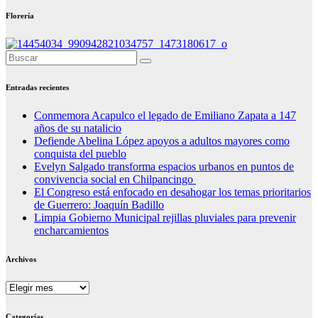
Florería
Entradas recientes
Conmemora Acapulco el legado de Emiliano Zapata a 147
años de su natalicio
Defiende Abelina López apoyos a adultos mayores como
conquista del pueblo
Evelyn Salgado transforma espacios urbanos en puntos de
convivencia social en Chilpancingo
El Congreso está enfocado en desahogar los temas prioritarios
de Guerrero: Joaquín Badillo
Limpia Gobierno Municipal rejillas pluviales para prevenir
encharcamientos
Archivos
Archivos
Categorías