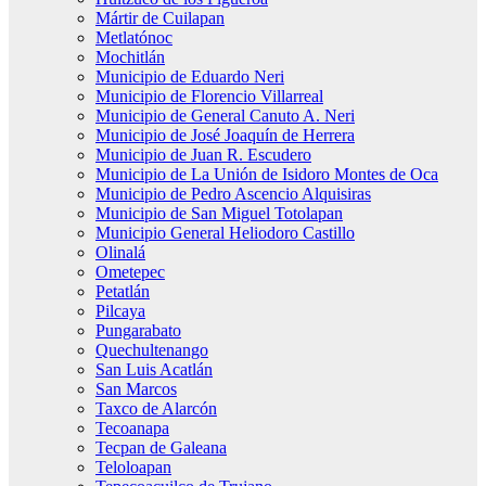
Mártir de Cuilapan
Metlatónoc
Mochitlán
Municipio de Eduardo Neri
Municipio de Florencio Villarreal
Municipio de General Canuto A. Neri
Municipio de José Joaquín de Herrera
Municipio de Juan R. Escudero
Municipio de La Unión de Isidoro Montes de Oca
Municipio de Pedro Ascencio Alquisiras
Municipio de San Miguel Totolapan
Municipio General Heliodoro Castillo
Olinalá
Ometepec
Petatlán
Pilcaya
Pungarabato
Quechultenango
San Luis Acatlán
San Marcos
Taxco de Alarcón
Tecoanapa
Tecpan de Galeana
Teloloapan