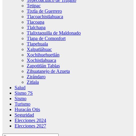
Tepecoacuilco de Trujano
Tetipac
Tixtla de Guerrero
Tlacoachistlahuaca
Tlacoapa
Tlalchapa
Tlalixtaquilla de Maldonado
Tlapa de Comonfort
Tlapehuala
Xalpatláhuac
Xochihuehuetlán
Xochistlahuaca
Zapotitlán Tablas
Zihuatanejo de Azueta
Zirándaro
Zitlala
Salud
Sismo 7S
Sismo
Turismo
Huracán Otis
Seguridad
Elecciones 2024
Elecciones 2027