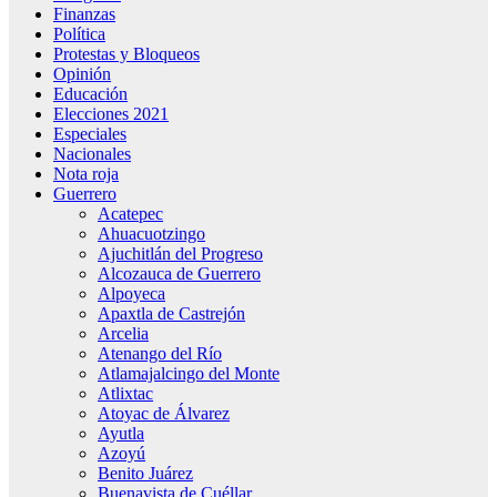
Finanzas
Política
Protestas y Bloqueos
Opinión
Educación
Elecciones 2021
Especiales
Nacionales
Nota roja
Guerrero
Acatepec
Ahuacuotzingo
Ajuchitlán del Progreso
Alcozauca de Guerrero
Alpoyeca
Apaxtla de Castrejón
Arcelia
Atenango del Río
Atlamajalcingo del Monte
Atlixtac
Atoyac de Álvarez
Ayutla
Azoyú
Benito Juárez
Buenavista de Cuéllar