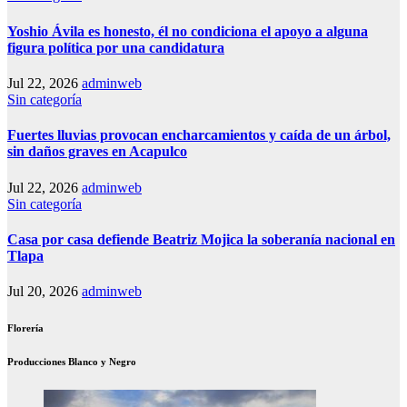
Yoshio Ávila es honesto, él no condiciona el apoyo a alguna
figura política por una candidatura
Jul 22, 2026
adminweb
Sin categoría
Fuertes lluvias provocan encharcamientos y caída de un árbol,
sin daños graves en Acapulco
Jul 22, 2026
adminweb
Sin categoría
Casa por casa defiende Beatriz Mojica la soberanía nacional en
Tlapa
Jul 20, 2026
adminweb
Florería
Producciones Blanco y Negro