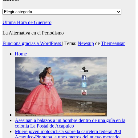
Categorías
Ultima Hora de Guerrero
La Alternativa en el Periodismo
Funciona gracias a WordPress
|
Tema:
Newsup
de
Themeansar
Home
Asesinan a balazos a un hombre dentro de una grúa en la
colonia La Postal de Acapulco
Muere joven motociclista sobre la carretera federal 200
Acapulco-Pinotepa, a unos metros del nuevo mercado.