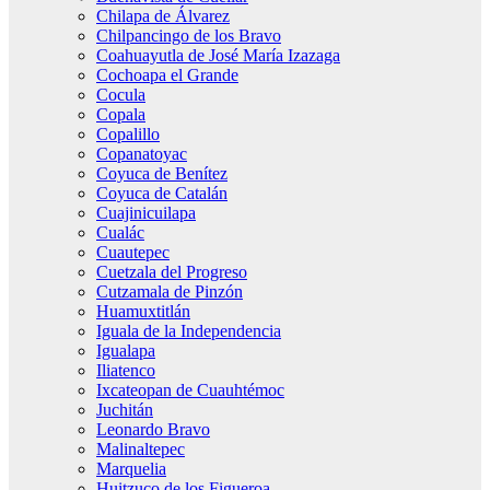
Chilapa de Álvarez
Chilpancingo de los Bravo
Coahuayutla de José María Izazaga
Cochoapa el Grande
Cocula
Copala
Copalillo
Copanatoyac
Coyuca de Benítez
Coyuca de Catalán
Cuajinicuilapa
Cualác
Cuautepec
Cuetzala del Progreso
Cutzamala de Pinzón
Huamuxtitlán
Iguala de la Independencia
Igualapa
Iliatenco
Ixcateopan de Cuauhtémoc
Juchitán
Leonardo Bravo
Malinaltepec
Marquelia
Huitzuco de los Figueroa