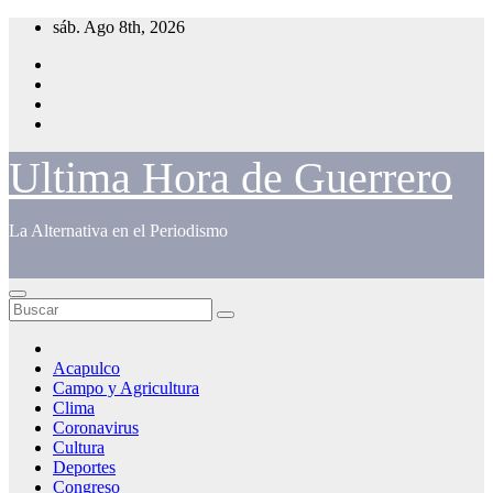
Saltar
sáb. Ago 8th, 2026
al
contenido
Ultima Hora de Guerrero
La Alternativa en el Periodismo
Acapulco
Campo y Agricultura
Clima
Coronavirus
Cultura
Deportes
Congreso