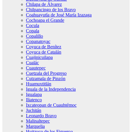
Chilapa de Álvarez
Chilpancingo de los Bravo
Coahuayutla de José María Izazaga
Cochoapa el Grande
Cocula
Copala
Copalillo
Copanatoyac
Coyuca de Benítez
Coyuca de Catalán
Cuajinicuilapa
Cualác
Cuautepec
Cuetzala del Progreso
Cutzamala de Pinzón
Huamuxtitlán
Iguala de la Independencia
Igualapa
Iliatenco
Ixcateopan de Cuauhtémoc
Juchitán
Leonardo Bravo
Malinaltepec
Marquelia
Huitzuco de los Figueroa