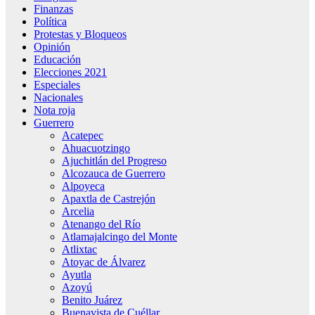
Finanzas
Política
Protestas y Bloqueos
Opinión
Educación
Elecciones 2021
Especiales
Nacionales
Nota roja
Guerrero
Acatepec
Ahuacuotzingo
Ajuchitlán del Progreso
Alcozauca de Guerrero
Alpoyeca
Apaxtla de Castrejón
Arcelia
Atenango del Río
Atlamajalcingo del Monte
Atlixtac
Atoyac de Álvarez
Ayutla
Azoyú
Benito Juárez
Buenavista de Cuéllar