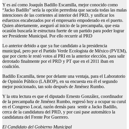
Y es así como Joaquín Badillo Escamilla, mejor conocido como
“Jacko Badillo” sería la opción perredista que sacuda todas las malas
intenciones de las corrientes al interior del PRD, y unificar los
esfuerzos encabezados por el empresario empoderado en el puerto.
Quien abiertamente, aseguró al inicio de la precampaña, que esta
ocasión buscaría le estructura fuerte de un partido para poder lograr
ser Presidente Municipal. Por ello recurrir al PRD
Lo anterior debido a que ya fue candidato a la presidencia
municipal, pero por el Partido Verde Ecologista de México (PVEM),
que por cierto le restó votos al PRI en la anterior elección, para salir
derrotado finalmente por el PRD y PT que en el 2011 iban en
coalición.
Badillo Escamilla, tiene por delante una ventaja, para el Laboratorio
de Opinión Público (LABOP), en su encuesta era él el segundo
mejor posicionado, tan solo después de Jiménez Rumbo.
Y la otra lectura es que el diputado Ernesto González, coordinador
de la precampaña de Jiménez Rumbo, regresó hoy a ocupar su curul
en el Congreso Local, razón demás para sentir a Jacko Badillo,
cerca de la candidatura del PRD, y por casi pase automático la
candidatura del Frente Por Guerrero.
El Candidato del Gobierno Municipal