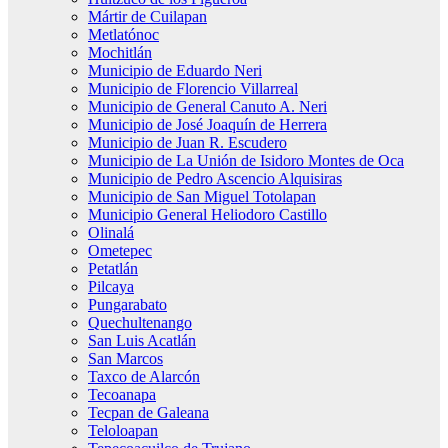
Mártir de Cuilapan
Metlatónoc
Mochitlán
Municipio de Eduardo Neri
Municipio de Florencio Villarreal
Municipio de General Canuto A. Neri
Municipio de José Joaquín de Herrera
Municipio de Juan R. Escudero
Municipio de La Unión de Isidoro Montes de Oca
Municipio de Pedro Ascencio Alquisiras
Municipio de San Miguel Totolapan
Municipio General Heliodoro Castillo
Olinalá
Ometepec
Petatlán
Pilcaya
Pungarabato
Quechultenango
San Luis Acatlán
San Marcos
Taxco de Alarcón
Tecoanapa
Tecpan de Galeana
Teloloapan