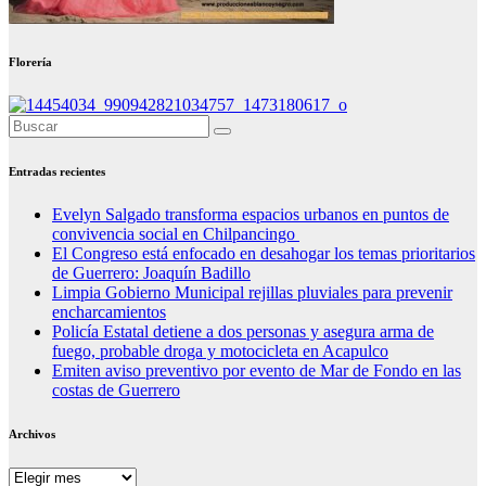
Florería
Entradas recientes
Evelyn Salgado transforma espacios urbanos en puntos de
convivencia social en Chilpancingo
El Congreso está enfocado en desahogar los temas prioritarios
de Guerrero: Joaquín Badillo
Limpia Gobierno Municipal rejillas pluviales para prevenir
encharcamientos
Policía Estatal detiene a dos personas y asegura arma de
fuego, probable droga y motocicleta en Acapulco
Emiten aviso preventivo por evento de Mar de Fondo en las
costas de Guerrero
Archivos
Archivos