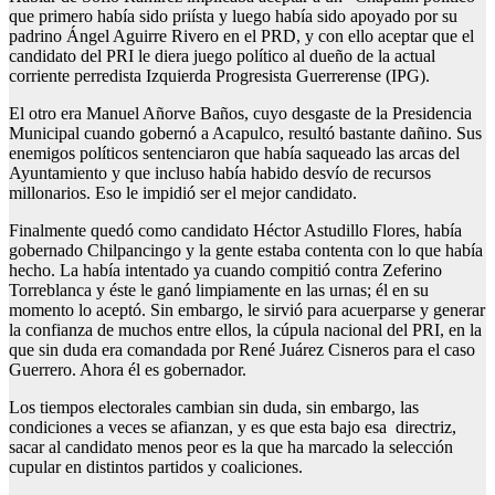
que primero había sido priísta y luego había sido apoyado por su
padrino Ángel Aguirre Rivero en el PRD, y con ello aceptar que el
candidato del PRI le diera juego político al dueño de la actual
corriente perredista Izquierda Progresista Guerrerense (IPG).
El otro era Manuel Añorve Baños, cuyo desgaste de la Presidencia
Municipal cuando gobernó a Acapulco, resultó bastante dañino. Sus
enemigos políticos sentenciaron que había saqueado las arcas del
Ayuntamiento y que incluso había habido desvío de recursos
millonarios. Eso le impidió ser el mejor candidato.
Finalmente quedó como candidato Héctor Astudillo Flores, había
gobernado Chilpancingo y la gente estaba contenta con lo que había
hecho. La había intentado ya cuando compitió contra Zeferino
Torreblanca y éste le ganó limpiamente en las urnas; él en su
momento lo aceptó. Sin embargo, le sirvió para acuerparse y generar
la confianza de muchos entre ellos, la cúpula nacional del PRI, en la
que sin duda era comandada por René Juárez Cisneros para el caso
Guerrero. Ahora él es gobernador.
Los tiempos electorales cambian sin duda, sin embargo, las
condiciones a veces se afianzan, y es que esta bajo esa directriz,
sacar al candidato menos peor es la que ha marcado la selección
cupular en distintos partidos y coaliciones.