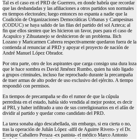
Tal es el caso en el PRD de Guerrero, en donde habría que recordar
que las desbandadas y las afiliaciones a otros partidos son normales
en tiempos electorales; luego entonces no espanta a nadie que la
Coalición de Organizaciones Democráticas Urbanas y Campesinas
(CODUC) se haya salido de las filas del partido del sol Azteca; al
fin que ellos sienten que les hicieron un favor, pues para el caso de
Acapulco y Zihuatanejo se deshicieron de un problema. Ilich
Lozano y Maricarmen Cabrera respectivamente quedaron fuera de la
contienda al renunciar al PRD y apoyar el proyecto de nación de
André Manuel López Obrador.
Por otra parte, otro de los aspirantes que carga consigo una dura loza
que le hace sombra es David Jiménez Rumbo, quien ha sido ligado
a grupos criminales, incluso fue reprochado durante la precampaña
de traer armas de alto poder de uso exclusivo del ejército. A tiempo
respondió con permisos.
En tiempos de precampaña se dio el rumor de que la cúpula
perredista en el estado, había sido vendida al mejor postor, es decir
al PRI, y haber infiltrado a uno de sus correligionarios en el afán de
dividir al partido y quedar como candidato del PRD.
La tarea sonaba algo descabellada, sin embargo, si era cierta o no,
tras la operación de Julián López -alfil de Aguirre Rivero- y el Dr.
Enrique Caballero Peraza -ex panista- el médico Marco Antonio