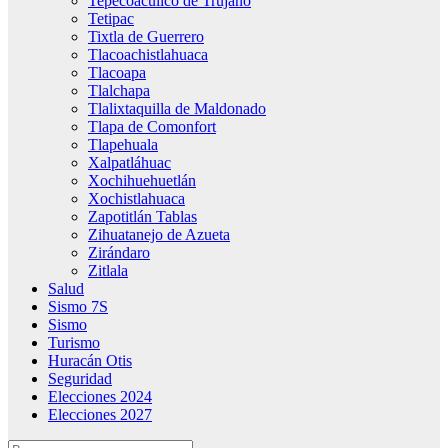
Tepecoacuilco de Trujano
Tetipac
Tixtla de Guerrero
Tlacoachistlahuaca
Tlacoapa
Tlalchapa
Tlalixtaquilla de Maldonado
Tlapa de Comonfort
Tlapehuala
Xalpatláhuac
Xochihuehuetlán
Xochistlahuaca
Zapotitlán Tablas
Zihuatanejo de Azueta
Zirándaro
Zitlala
Salud
Sismo 7S
Sismo
Turismo
Huracán Otis
Seguridad
Elecciones 2024
Elecciones 2027