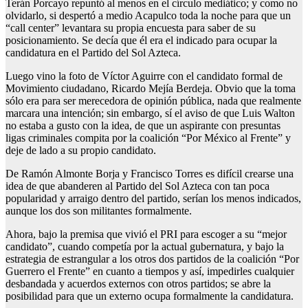
Terán Porcayo repuntó al menos en el círculo mediático; y como no
olvidarlo, si despertó a medio Acapulco toda la noche para que un
“call center” levantara su propia encuesta para saber de su
posicionamiento. Se decía que él era el indicado para ocupar la
candidatura en el Partido del Sol Azteca.
Luego vino la foto de Víctor Aguirre con el candidato formal de
Movimiento ciudadano, Ricardo Mejía Berdeja. Obvio que la toma
sólo era para ser merecedora de opinión pública, nada que realmente
marcara una intención; sin embargo, sí el aviso de que Luis Walton
no estaba a gusto con la idea, de que un aspirante con presuntas
ligas criminales compita por la coalición “Por México al Frente” y
deje de lado a su propio candidato.
De Ramón Almonte Borja y Francisco Torres es difícil crearse una
idea de que abanderen al Partido del Sol Azteca con tan poca
popularidad y arraigo dentro del partido, serían los menos indicados,
aunque los dos son militantes formalmente.
Ahora, bajo la premisa que vivió el PRI para escoger a su “mejor
candidato”, cuando competía por la actual gubernatura, y bajo la
estrategia de estrangular a los otros dos partidos de la coalición “Por
Guerrero el Frente” en cuanto a tiempos y así, impedirles cualquier
desbandada y acuerdos externos con otros partidos; se abre la
posibilidad para que un externo ocupa formalmente la candidatura.