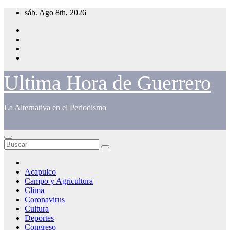
Saltar
sáb. Ago 8th, 2026
al
contenido
Ultima Hora de Guerrero
La Alternativa en el Periodismo
Acapulco
Campo y Agricultura
Clima
Coronavirus
Cultura
Deportes
Congreso