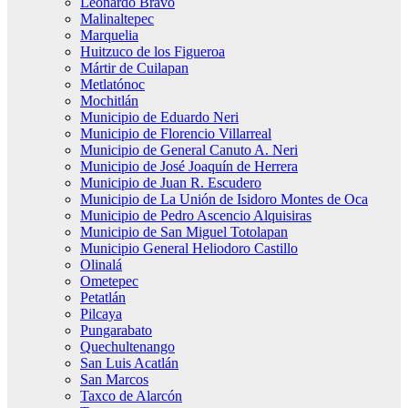
Leonardo Bravo
Malinaltepec
Marquelia
Huitzuco de los Figueroa
Mártir de Cuilapan
Metlatónoc
Mochitlán
Municipio de Eduardo Neri
Municipio de Florencio Villarreal
Municipio de General Canuto A. Neri
Municipio de José Joaquín de Herrera
Municipio de Juan R. Escudero
Municipio de La Unión de Isidoro Montes de Oca
Municipio de Pedro Ascencio Alquisiras
Municipio de San Miguel Totolapan
Municipio General Heliodoro Castillo
Olinalá
Ometepec
Petatlán
Pilcaya
Pungarabato
Quechultenango
San Luis Acatlán
San Marcos
Taxco de Alarcón