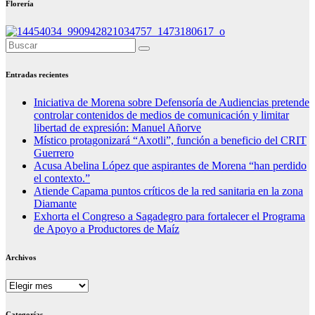
Florería
Entradas recientes
Iniciativa de Morena sobre Defensoría de Audiencias pretende
controlar contenidos de medios de comunicación y limitar
libertad de expresión: Manuel Añorve
Místico protagonizará “Axotli”, función a beneficio del CRIT
Guerrero
Acusa Abelina López que aspirantes de Morena “han perdido
el contexto.”
Atiende Capama puntos críticos de la red sanitaria en la zona
Diamante
Exhorta el Congreso a Sagadegro para fortalecer el Programa
de Apoyo a Productores de Maíz
Archivos
Archivos
Categorías