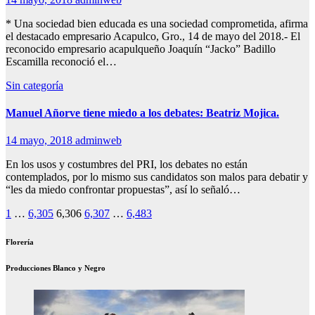
* Una sociedad bien educada es una sociedad comprometida, afirma
el destacado empresario Acapulco, Gro., 14 de mayo del 2018.- El
reconocido empresario acapulqueño Joaquín “Jacko” Badillo
Escamilla reconoció el…
Sin categoría
Manuel Añorve tiene miedo a los debates: Beatriz Mojica.
14 mayo, 2018
adminweb
En los usos y costumbres del PRI, los debates no están
contemplados, por lo mismo sus candidatos son malos para debatir y
“les da miedo confrontar propuestas”, así lo señaló…
Paginación
1
…
6,305
6,306
6,307
…
6,483
de
Florería
entradas
Producciones Blanco y Negro