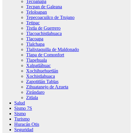
Tecoanapa
Tecpan de Galeana
Teloloapan
Tepecoacuilco de Trujano
Tetipac
Tixtla de Guerrero
Tlacoachistlahuaca
Tlacoapa
Tlalchapa
Tlalixtaquilla de Maldonado
Tlapa de Comonfort
Tlapehuala
Xalpatláhuac
Xochihuehuetlán
Xochistlahuaca
Zapotitlán Tablas
Zihuatanejo de Azueta
Zirándaro
Zitlala
Salud
Sismo 7S
Sismo
Turismo
Huracán Otis
Seguridad