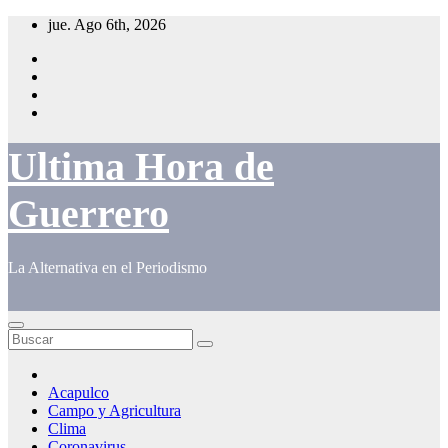
Saltar
jue. Ago 6th, 2026
al
contenido
Ultima Hora de
Guerrero
La Alternativa en el Periodismo
Acapulco
Campo y Agricultura
Clima
Coronavirus