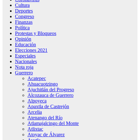
Cultura
Deportes
Congreso
Finanzas
Política
Protestas y Bloqueos
Opinión
Educación
Elecciones 2021
Especiales
Nacionales
Nota roja
Guerrero
Acatepec
Ahuacuotzingo
Ajuchitlán del Progreso
Alcozauca de Guerrero
Alpoyeca
Apaxtla de Castrejón
Arcelia
Atenango del Río
Atlamajalcingo del Monte
Atlixtac
Atoyac de Álvarez