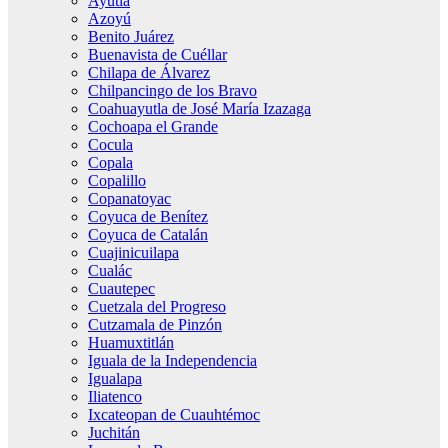
Ayutla
Azoyú
Benito Juárez
Buenavista de Cuéllar
Chilapa de Álvarez
Chilpancingo de los Bravo
Coahuayutla de José María Izazaga
Cochoapa el Grande
Cocula
Copala
Copalillo
Copanatoyac
Coyuca de Benítez
Coyuca de Catalán
Cuajinicuilapa
Cualác
Cuautepec
Cuetzala del Progreso
Cutzamala de Pinzón
Huamuxtitlán
Iguala de la Independencia
Igualapa
Iliatenco
Ixcateopan de Cuauhtémoc
Juchitán