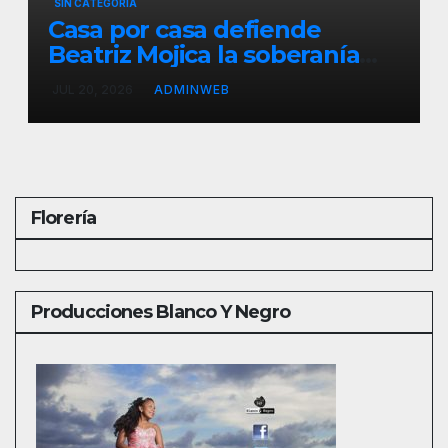
SIN CATEGORÍA
Casa por casa defiende
Beatriz Mojica la soberanía
nacional en Tlapa
JUL 20, 2026
ADMINWEB
Florería
Producciones Blanco Y Negro