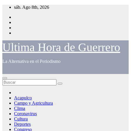
Saltar
sáb. Ago 8th, 2026
al
contenido
Ultima Hora de Guerrero
La Alternativa en el Periodismo
Acapulco
Campo y Agricultura
Clima
Coronavirus
Cultura
Deportes
Congreso