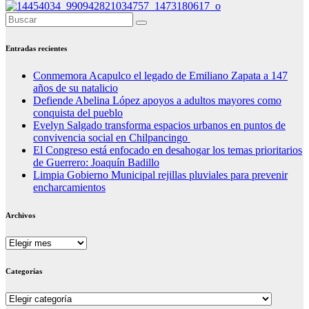
Entradas recientes
Conmemora Acapulco el legado de Emiliano Zapata a 147
años de su natalicio
Defiende Abelina López apoyos a adultos mayores como
conquista del pueblo
Evelyn Salgado transforma espacios urbanos en puntos de
convivencia social en Chilpancingo
El Congreso está enfocado en desahogar los temas prioritarios
de Guerrero: Joaquín Badillo
Limpia Gobierno Municipal rejillas pluviales para prevenir
encharcamientos
Archivos
Archivos
Categorías
Categorías