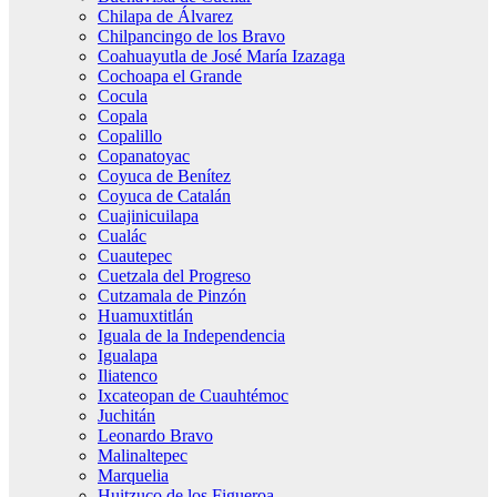
Chilapa de Álvarez
Chilpancingo de los Bravo
Coahuayutla de José María Izazaga
Cochoapa el Grande
Cocula
Copala
Copalillo
Copanatoyac
Coyuca de Benítez
Coyuca de Catalán
Cuajinicuilapa
Cualác
Cuautepec
Cuetzala del Progreso
Cutzamala de Pinzón
Huamuxtitlán
Iguala de la Independencia
Igualapa
Iliatenco
Ixcateopan de Cuauhtémoc
Juchitán
Leonardo Bravo
Malinaltepec
Marquelia
Huitzuco de los Figueroa