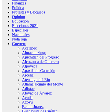
Finanzas
Política
Protestas y Bloqueos
Opinión
Educación
Elecciones 2021
Especiales
Nacionales
Nota roja
Guerrero
Acatepec
Ahuacuotzingo
Ajuchitlán del Progreso
Alcozauca de Guerrero
Alpoyeca
Apaxtla de Castrejón
Arcelia
Atenango del Río
Atlamajalcingo del Monte
Atlixtac
Atoyac de Álvarez
Ayutla
Azoyú
Benito Juárez
Buenavista de Cuéllar