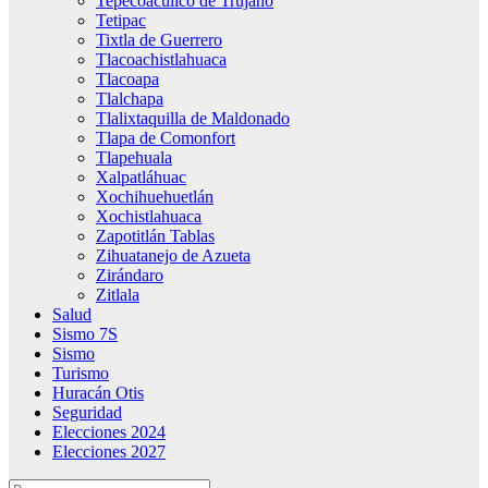
Tepecoacuilco de Trujano
Tetipac
Tixtla de Guerrero
Tlacoachistlahuaca
Tlacoapa
Tlalchapa
Tlalixtaquilla de Maldonado
Tlapa de Comonfort
Tlapehuala
Xalpatláhuac
Xochihuehuetlán
Xochistlahuaca
Zapotitlán Tablas
Zihuatanejo de Azueta
Zirándaro
Zitlala
Salud
Sismo 7S
Sismo
Turismo
Huracán Otis
Seguridad
Elecciones 2024
Elecciones 2027