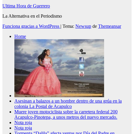
Ultima Hora de Guerrero
La Alternativa en el Periodismo
Funciona gracias a WordPress
|
Tema:
Newsup
de
Themeansar
Home
Asesinan a balazos a un hombre dentro de una grúa en la
colonia La Postal de Acapulco
Muere joven motociclista sobre la carretera federal 200
Acapulco-Pinotepa, a unos metros del nuevo mercado.
Nota roja
Nota roja
Tormenta “Dalila” afecta ventas por Día del Padre en