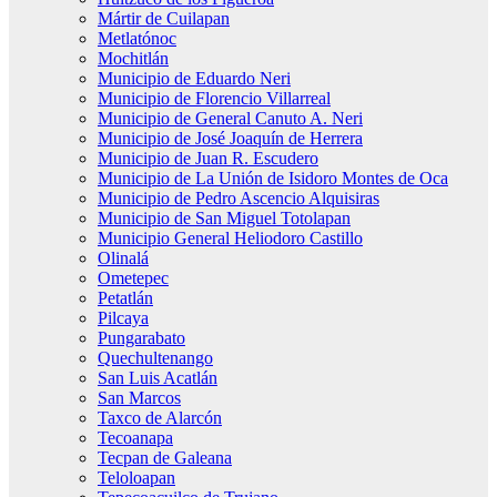
Mártir de Cuilapan
Metlatónoc
Mochitlán
Municipio de Eduardo Neri
Municipio de Florencio Villarreal
Municipio de General Canuto A. Neri
Municipio de José Joaquín de Herrera
Municipio de Juan R. Escudero
Municipio de La Unión de Isidoro Montes de Oca
Municipio de Pedro Ascencio Alquisiras
Municipio de San Miguel Totolapan
Municipio General Heliodoro Castillo
Olinalá
Ometepec
Petatlán
Pilcaya
Pungarabato
Quechultenango
San Luis Acatlán
San Marcos
Taxco de Alarcón
Tecoanapa
Tecpan de Galeana
Teloloapan