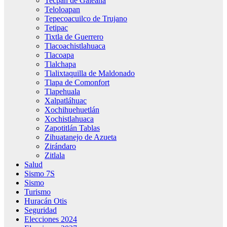
Tecpan de Galeana
Teloloapan
Tepecoacuilco de Trujano
Tetipac
Tixtla de Guerrero
Tlacoachistlahuaca
Tlacoapa
Tlalchapa
Tlalixtaquilla de Maldonado
Tlapa de Comonfort
Tlapehuala
Xalpatláhuac
Xochihuehuetlán
Xochistlahuaca
Zapotitlán Tablas
Zihuatanejo de Azueta
Zirándaro
Zitlala
Salud
Sismo 7S
Sismo
Turismo
Huracán Otis
Seguridad
Elecciones 2024