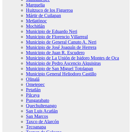
Marquelia
Huitzuco de los Figueroa
Mártir de Cuilapan
Metlatónoc
Mochitlán
Municipio de Eduardo Neri
Municipio de Florencio Villarreal
Municipio de General Canuto A. Neri
Municipio de José Joaquín de Herrera
Municipio de Juan R. Escudero
Municipio de La Unión de Isidoro Montes de Oca
Municipio de Pedro Ascencio Alquisiras
Municipio de San Miguel Totolapan
Municipio General Heliodoro Castillo
Olinalá
Ometepec
Petatlán
Pilcaya
Pungarabato
Quechultenango
San Luis Acatlán
San Marcos
Taxco de Alarcón
Tecoanapa