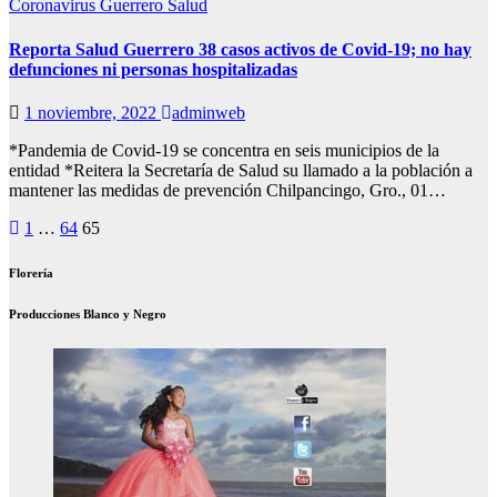
Coronavirus
Guerrero
Salud
Reporta Salud Guerrero 38 casos activos de Covid-19; no hay
defunciones ni personas hospitalizadas
1 noviembre, 2022
adminweb
*Pandemia de Covid-19 se concentra en seis municipios de la
entidad *Reitera la Secretaría de Salud su llamado a la población a
mantener las medidas de prevención Chilpancingo, Gro., 01…
Paginación
1
…
64
65
de
Florería
entradas
Producciones Blanco y Negro