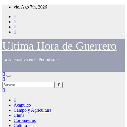
Saltar
vie. Ago 7th, 2026
al
contenido
Ultima Hora de Guerrero
La Alternativa en el Periodismo
Acapulco
Campo y Agricultura
Clima
Coronavirus
Cultura