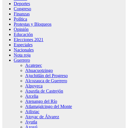
Deportes
Congreso
Finanzas
Política
Protestas y Bloqueos
Opinión
Educación
Elecciones 2021
Especiales
Nacionales
Nota roja
Guerrero
Acatepec
Ahuacuotzingo
Ajuchitlán del Progreso
Alcozauca de Guerrero
Alpoyeca
Apaxtla de Castrejón
Arcelia
Atenango del Río
Atlamajalcingo del Monte
Atlixtac
Atoyac de Álvarez
Ayutla
Azoyú