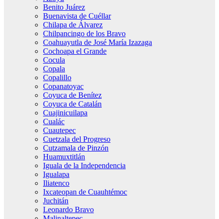
Benito Juárez
Buenavista de Cuéllar
Chilapa de Álvarez
Chilpancingo de los Bravo
Coahuayutla de José María Izazaga
Cochoapa el Grande
Cocula
Copala
Copalillo
Copanatoyac
Coyuca de Benítez
Coyuca de Catalán
Cuajinicuilapa
Cualác
Cuautepec
Cuetzala del Progreso
Cutzamala de Pinzón
Huamuxtitlán
Iguala de la Independencia
Igualapa
Iliatenco
Ixcateopan de Cuauhtémoc
Juchitán
Leonardo Bravo
Malinaltepec