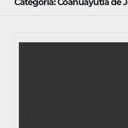
Categoría:
Coahuayutla de J