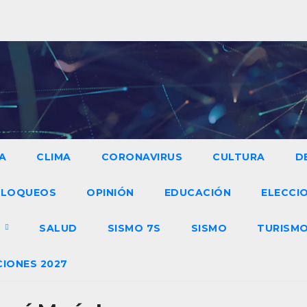
A
CLIMA
CORONAVIRUS
CULTURA
D
BLOQUEOS
OPINIÓN
EDUCACIÓN
ELECCIO
O
SALUD
SISMO 7S
SISMO
TURISM
CIONES 2027