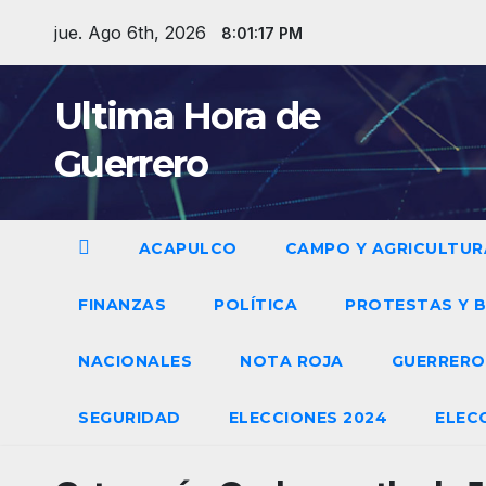
Saltar
jue. Ago 6th, 2026
8:01:18 PM
al
contenido
Ultima Hora de
Guerrero
ACAPULCO
CAMPO Y AGRICULTUR
FINANZAS
POLÍTICA
PROTESTAS Y 
NACIONALES
NOTA ROJA
GUERRER
SEGURIDAD
ELECCIONES 2024
ELEC