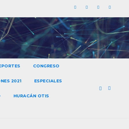
EPORTES
CONGRESO
NES 2021
ESPECIALES
O
HURACÁN OTIS