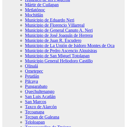
Mártir de Cuilapan
Metlatónoc
Mochitlán
Municipio de Eduardo Neri
Municipio de Florencio Villarreal
Municipio de General Canuto A. Neri
Municipio de José Joaquín de Herrera
Municipio de Juan R. Escudero
Municipio de La Unión de Isidoro Montes de Oca
Municipio de Pedro Ascencio Alquisiras
Municipio de San Miguel Totolapan
Municipio General Heliodoro Castillo
Olinalá
Ometepec
Petatlán
Pilcaya
Pungarabato
Quechultenango
San Luis Acatlán
San Marcos
Taxco de Alarcón
Tecoanapa
Tecpan de Galeana
Teloloapan