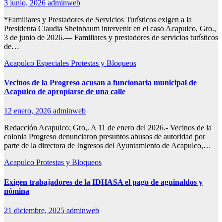
3 junio, 2026
adminweb
*Familiares y Prestadores de Servicios Turísticos exigen a la
Presidenta Claudia Sheinbaum intervenir en el caso Acapulco, Gro.,
3 de junio de 2026.— Familiares y prestadores de servicios turísticos
de…
Acapulco
Especiales
Protestas y Bloqueos
Vecinos de la Progreso acusan a funcionaria municipal de
Acapulco de apropiarse de una calle
12 enero, 2026
adminweb
Redacción Acapulco; Gro,. A 11 de enero del 2026.- Vecinos de la
colonia Progreso denunciaron presuntos abusos de autoridad por
parte de la directora de Ingresos del Ayuntamiento de Acapulco,…
Acapulco
Protestas y Bloqueos
Exigen trabajadores de la IDHASA el pago de aguinaldos y
nómina
21 diciembre, 2025
adminweb