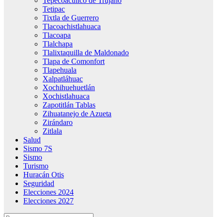
Tepecoacuilco de Trujano
Tetipac
Tixtla de Guerrero
Tlacoachistlahuaca
Tlacoapa
Tlalchapa
Tlalixtaquilla de Maldonado
Tlapa de Comonfort
Tlapehuala
Xalpatláhuac
Xochihuehuetlán
Xochistlahuaca
Zapotitlán Tablas
Zihuatanejo de Azueta
Zirándaro
Zitlala
Salud
Sismo 7S
Sismo
Turismo
Huracán Otis
Seguridad
Elecciones 2024
Elecciones 2027