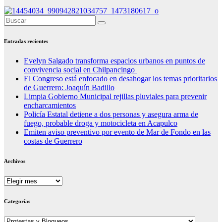
Entradas recientes
Evelyn Salgado transforma espacios urbanos en puntos de
convivencia social en Chilpancingo
El Congreso está enfocado en desahogar los temas prioritarios
de Guerrero: Joaquín Badillo
Limpia Gobierno Municipal rejillas pluviales para prevenir
encharcamientos
Policía Estatal detiene a dos personas y asegura arma de
fuego, probable droga y motocicleta en Acapulco
Emiten aviso preventivo por evento de Mar de Fondo en las
costas de Guerrero
Archivos
Archivos
Categorías
Categorías