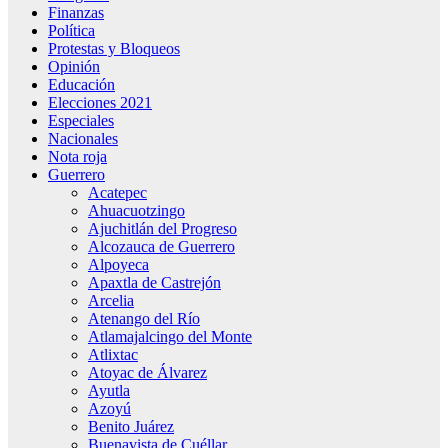
Finanzas
Política
Protestas y Bloqueos
Opinión
Educación
Elecciones 2021
Especiales
Nacionales
Nota roja
Guerrero
Acatepec
Ahuacuotzingo
Ajuchitlán del Progreso
Alcozauca de Guerrero
Alpoyeca
Apaxtla de Castrejón
Arcelia
Atenango del Río
Atlamajalcingo del Monte
Atlixtac
Atoyac de Álvarez
Ayutla
Azoyú
Benito Juárez
Buenavista de Cuéllar