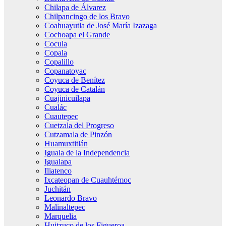
Chilapa de Álvarez
Chilpancingo de los Bravo
Coahuayutla de José María Izazaga
Cochoapa el Grande
Cocula
Copala
Copalillo
Copanatoyac
Coyuca de Benítez
Coyuca de Catalán
Cuajinicuilapa
Cualác
Cuautepec
Cuetzala del Progreso
Cutzamala de Pinzón
Huamuxtitlán
Iguala de la Independencia
Igualapa
Iliatenco
Ixcateopan de Cuauhtémoc
Juchitán
Leonardo Bravo
Malinaltepec
Marquelia
Huitzuco de los Figueroa