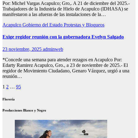
Por: Michel Vargas Acapulco; Gro,. A 21 de diciembre del 2025.-
Trabajadores de la Industria de Hielo de Acapulco (IDHASA) se
manifestaron a las afueras de las instalaciones de la…
Acapulco
Gobierno del Estado
Protestas y Bloqueos
Exige regidor reunión con la gobernadora Evelyn Salgado
23 noviembre, 2025
adminweb
*Concede una semana para atender rezagos en Acapulco Por:
Edarty Ramirez Acapulco, Gro., a 23 de noviembre de 2025.- El
regidor de Movimiento Ciudadano, Genaro Vázquez, urgió a una
reunión…
Paginación
1
2
…
95
de
Florería
entradas
Producciones Blanco y Negro