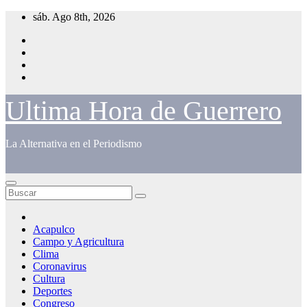
Saltar
sáb. Ago 8th, 2026
al
contenido
Ultima Hora de Guerrero
La Alternativa en el Periodismo
Acapulco
Campo y Agricultura
Clima
Coronavirus
Cultura
Deportes
Congreso