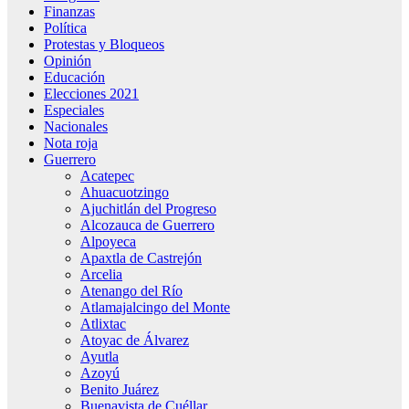
Finanzas
Política
Protestas y Bloqueos
Opinión
Educación
Elecciones 2021
Especiales
Nacionales
Nota roja
Guerrero
Acatepec
Ahuacuotzingo
Ajuchitlán del Progreso
Alcozauca de Guerrero
Alpoyeca
Apaxtla de Castrejón
Arcelia
Atenango del Río
Atlamajalcingo del Monte
Atlixtac
Atoyac de Álvarez
Ayutla
Azoyú
Benito Juárez
Buenavista de Cuéllar