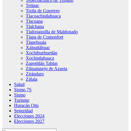
Tepecoacuilco de Trujano
Tetipac
Tixtla de Guerrero
Tlacoachistlahuaca
Tlacoapa
Tlalchapa
Tlalixtaquilla de Maldonado
Tlapa de Comonfort
Tlapehuala
Xalpatláhuac
Xochihuehuetlán
Xochistlahuaca
Zapotitlán Tablas
Zihuatanejo de Azueta
Zirándaro
Zitlala
Salud
Sismo 7S
Sismo
Turismo
Huracán Otis
Seguridad
Elecciones 2024
Elecciones 2027