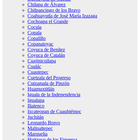
Chilapa de Álvarez
Chilpancingo de los Bravo
Coahuayutla de José María Izazaga
Cochoapa el Grande
Cocula
Copala
Copalillo
Copanatoyac
Coyuca de Benítez
Coyuca de Catalán
Cuajinicuilapa
Cualác
Cuautepec
Cuetzala del Progreso
Cutzamala de Pinzón
Huamuxtitlán
Iguala de la Independencia
Igualapa
Iliatenco
Ixcateopan de Cuauhtémoc
Juchitán
Leonardo Bravo
Malinaltepec
Marquelia
Huitzuco de los Figueroa