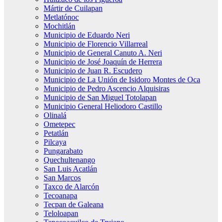
Mártir de Cuilapan
Metlatónoc
Mochitlán
Municipio de Eduardo Neri
Municipio de Florencio Villarreal
Municipio de General Canuto A. Neri
Municipio de José Joaquín de Herrera
Municipio de Juan R. Escudero
Municipio de La Unión de Isidoro Montes de Oca
Municipio de Pedro Ascencio Alquisiras
Municipio de San Miguel Totolapan
Municipio General Heliodoro Castillo
Olinalá
Ometepec
Petatlán
Pilcaya
Pungarabato
Quechultenango
San Luis Acatlán
San Marcos
Taxco de Alarcón
Tecoanapa
Tecpan de Galeana
Teloloapan