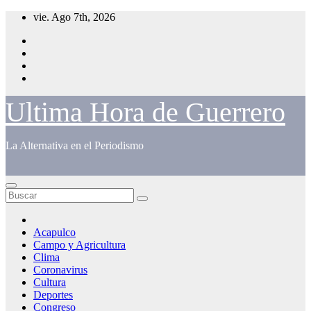
Saltar
vie. Ago 7th, 2026
al
contenido
Ultima Hora de Guerrero
La Alternativa en el Periodismo
Acapulco
Campo y Agricultura
Clima
Coronavirus
Cultura
Deportes
Congreso