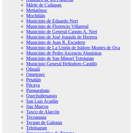
Mártir de Cuilapan
Metlatónoc
Mochitlán
Municipio de Eduardo Neri
Municipio de Florencio Villarreal
Municipio de General Canuto A. Neri
Municipio de José Joaquín de Herrera
Municipio de Juan R. Escudero
Municipio de La Unión de Isidoro Montes de Oca
Municipio de Pedro Ascencio Alquisiras
Municipio de San Miguel Totolapan
Municipio General Heliodoro Castillo
Olinalá
Ometepec
Petatlán
Pilcaya
Pungarabato
Quechultenango
San Luis Acatlán
San Marcos
Taxco de Alarcón
Tecoanapa
Tecpan de Galeana
Teloloapan