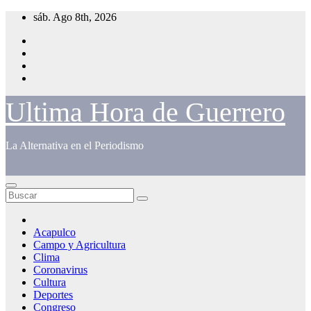
Saltar
sáb. Ago 8th, 2026
al
contenido
Ultima Hora de Guerrero
La Alternativa en el Periodismo
Acapulco
Campo y Agricultura
Clima
Coronavirus
Cultura
Deportes
Congreso