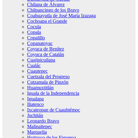
Chilapa de Álvarez
Chilpancingo de los Bravo
Coahuayutla de José María Izazaga
Cochoapa el Grande
Cocula
Copala
Copalillo
Copanatoyac
Coyuca de Benítez
Coyuca de Catalán
Cuajinicuilapa
Cualác
Cuautepec
Cuetzala del Progreso
Cutzamala de Pinzón
Huamuxtitlán
Iguala de la Independencia
Igualapa
Iliatenco
Ixcateopan de Cuauhtémoc
Juchitán
Leonardo Bravo
Malinaltepec
Marquelia
Huitzuco de los Figueroa