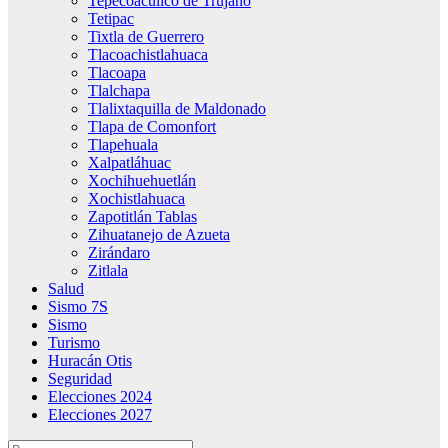
Tepecoacuilco de Trujano
Tetipac
Tixtla de Guerrero
Tlacoachistlahuaca
Tlacoapa
Tlalchapa
Tlalixtaquilla de Maldonado
Tlapa de Comonfort
Tlapehuala
Xalpatláhuac
Xochihuehuetlán
Xochistlahuaca
Zapotitlán Tablas
Zihuatanejo de Azueta
Zirándaro
Zitlala
Salud
Sismo 7S
Sismo
Turismo
Huracán Otis
Seguridad
Elecciones 2024
Elecciones 2027