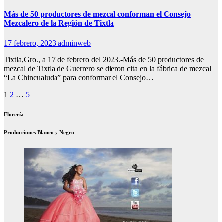
Más de 50 productores de mezcal conforman el Consejo
Mezcalero de la Región de Tixtla
17 febrero, 2023
adminweb
Tixtla,Gro., a 17 de febrero del 2023.-Más de 50 productores de
mezcal de Tixtla de Guerrero se dieron cita en la fábrica de mezcal
“La Chincualuda” para conformar el Consejo…
Paginación
1
2
…
5
de
Florería
entradas
Producciones Blanco y Negro