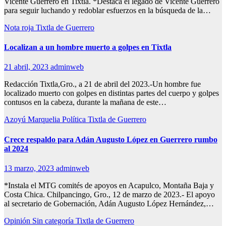
Vicente Guerrero en Tixtla. *Destaca el legado de Vicente Guerrero
para seguir luchando y redoblar esfuerzos en la búsqueda de la…
Nota roja
Tixtla de Guerrero
Localizan a un hombre muerto a golpes en Tixtla
21 abril, 2023
adminweb
Redacción Tixtla,Gro., a 21 de abril del 2023.-Un hombre fue
localizado muerto con golpes en distintas partes del cuerpo y golpes
contusos en la cabeza, durante la mañana de este…
Azoyú
Marquelia
Política
Tixtla de Guerrero
Crece respaldo para Adán Augusto López en Guerrero rumbo
al 2024
13 marzo, 2023
adminweb
*Instala el MTG comités de apoyos en Acapulco, Montaña Baja y
Costa Chica. Chilpancingo, Gro., 12 de marzo de 2023.- El apoyo
al secretario de Gobernación, Adán Augusto López Hernández,…
Opinión
Sin categoría
Tixtla de Guerrero