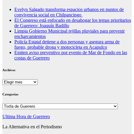
Evelyn Salgado transforma espacios urbanos en puntos de
convivencia social en Chilpancingo
El Congreso está enfocado en desahogar los temas prioritarios
de Guerrero: Joaquín Badillo
Limpia Gobierno Municipal rejillas pluviales para prevenir
encharcamientos
Policía Estatal detiene a dos personas y asegura arma de
fuego, probable droga y motocicleta en Acapulco
Emiten aviso preventivo por evento de Mar de Fondo en las
costas de Guerrero
Archivos
Archivos
Categorías
Categorías
Ultima Hora de Guerrero
La Alternativa en el Periodismo