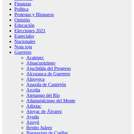
Finanzas
Política
Protestas y Bloqueos
Opinión
Educación
Elecciones 2021
Especiales
Nacionales
Nota roja
Guerrero
Acatepec
Ahuacuotzingo
Ajuchitlán del Progreso
Alcozauca de Guerrero
Alpoyeca
Apaxtla de Castrejón
Arcelia
Atenango del Río
Atlamajalcingo del Monte
Atlixtac
Atoyac de Álvarez
Ayutla
Azoyú
Benito Juárez
Buenavista de Cuéllar