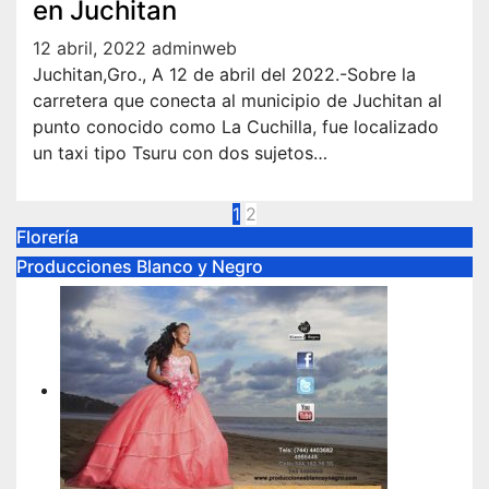
en Juchitan
12 abril, 2022
adminweb
Juchitan,Gro., A 12 de abril del 2022.-Sobre la
carretera que conecta al municipio de Juchitan al
punto conocido como La Cuchilla, fue localizado
un taxi tipo Tsuru con dos sujetos…
Paginación
1
2
Florería
de
Producciones Blanco y Negro
entradas