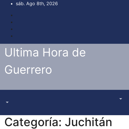
Saltar
sáb. Ago 8th, 2026
al
contenido
Ultima Hora de
Guerrero
Categoría:
Juchitán