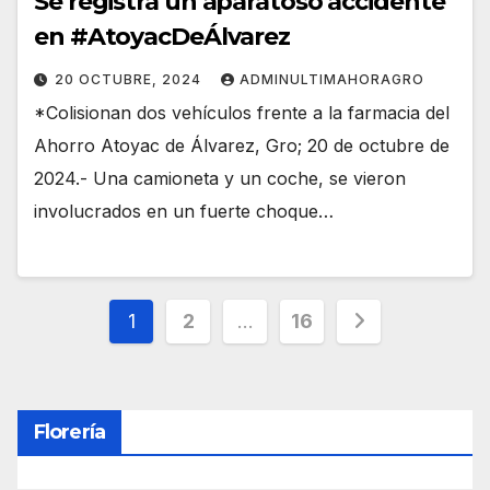
Se registra un aparatoso accidente
en #AtoyacDeÁlvarez
20 OCTUBRE, 2024
ADMINULTIMAHORAGRO
*Colisionan dos vehículos frente a la farmacia del
Ahorro Atoyac de Álvarez, Gro; 20 de octubre de
2024.- Una camioneta y un coche, se vieron
involucrados en un fuerte choque…
Paginación
1
2
…
16
de
entradas
Florería