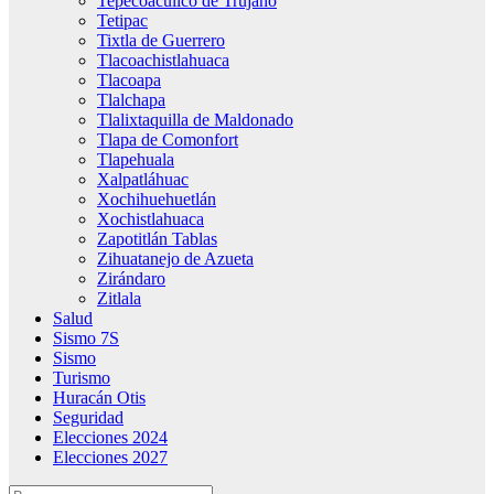
Tepecoacuilco de Trujano
Tetipac
Tixtla de Guerrero
Tlacoachistlahuaca
Tlacoapa
Tlalchapa
Tlalixtaquilla de Maldonado
Tlapa de Comonfort
Tlapehuala
Xalpatláhuac
Xochihuehuetlán
Xochistlahuaca
Zapotitlán Tablas
Zihuatanejo de Azueta
Zirándaro
Zitlala
Salud
Sismo 7S
Sismo
Turismo
Huracán Otis
Seguridad
Elecciones 2024
Elecciones 2027