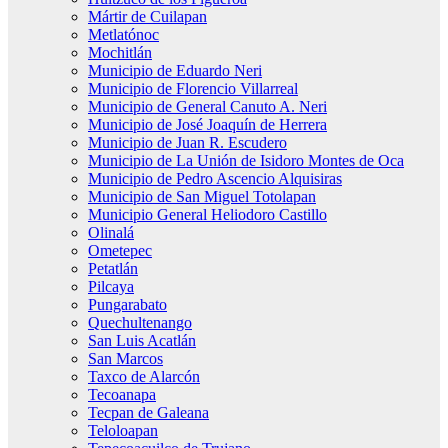
Mártir de Cuilapan
Metlatónoc
Mochitlán
Municipio de Eduardo Neri
Municipio de Florencio Villarreal
Municipio de General Canuto A. Neri
Municipio de José Joaquín de Herrera
Municipio de Juan R. Escudero
Municipio de La Unión de Isidoro Montes de Oca
Municipio de Pedro Ascencio Alquisiras
Municipio de San Miguel Totolapan
Municipio General Heliodoro Castillo
Olinalá
Ometepec
Petatlán
Pilcaya
Pungarabato
Quechultenango
San Luis Acatlán
San Marcos
Taxco de Alarcón
Tecoanapa
Tecpan de Galeana
Teloloapan