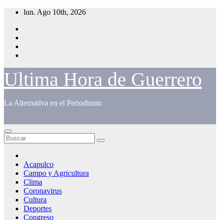
Saltar
lun. Ago 10th, 2026
al
contenido
Ultima Hora de Guerrero
La Alternativa en el Periodismo
Acapulco
Campo y Agricultura
Clima
Coronavirus
Cultura
Deportes
Congreso