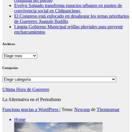
conquista del pueblo
Evelyn Salgado transforma espacios urbanos en puntos de
convivencia social en Chilpancingo
El Congreso está enfocado en desahogar los temas prioritarios
de Guerrero: Joaquín Badillo
Limpia Gobierno Municipal rejillas pluviales para prevenir
encharcamientos
Archivos
Archivos
Categorías
Categorías
Ultima Hora de Guerrero
La Alternativa en el Periodismo
Funciona gracias a WordPress
|
Tema:
Newsup
de
Themeansar
Home