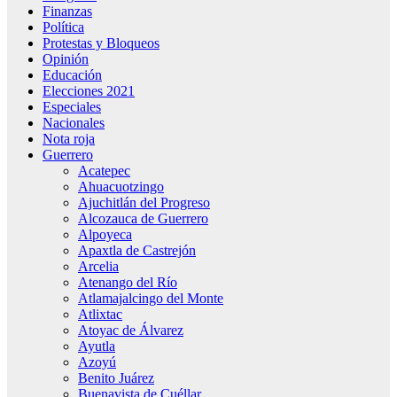
Finanzas
Política
Protestas y Bloqueos
Opinión
Educación
Elecciones 2021
Especiales
Nacionales
Nota roja
Guerrero
Acatepec
Ahuacuotzingo
Ajuchitlán del Progreso
Alcozauca de Guerrero
Alpoyeca
Apaxtla de Castrejón
Arcelia
Atenango del Río
Atlamajalcingo del Monte
Atlixtac
Atoyac de Álvarez
Ayutla
Azoyú
Benito Juárez
Buenavista de Cuéllar