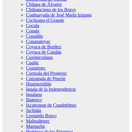
Chilapa de Álvarez
Chilpancingo de los Bravo
Coahuayutla de José María Izazaga
Cochoapa el Grande
Cocula
Copala
Copalillo
Copanatoyac
Coyuca de Benítez
Coyuca de Catalán
Cuajinicuilapa
Cualác
Cuautepec
Cuetzala del Progreso
Cutzamala de Pinzón
Huamuxtitlán
Iguala de la Independencia
Igualapa
Iliatenco
Ixcateopan de Cuauhtémoc
Juchitán
Leonardo Bravo
Malinaltepec
Marquelia
Huitzuco de los Figueroa