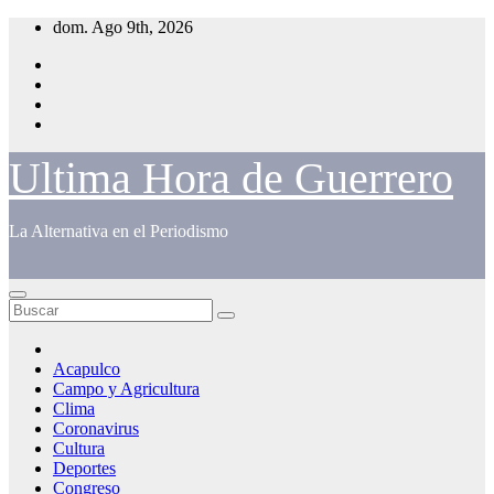
Saltar
dom. Ago 9th, 2026
al
contenido
Ultima Hora de Guerrero
La Alternativa en el Periodismo
Acapulco
Campo y Agricultura
Clima
Coronavirus
Cultura
Deportes
Congreso