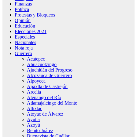
Finanzas
Política
Protestas y Bloqueos
Opinión
Educación
Elecciones 2021
Especiales
Nacionales
Nota roja
Guerrero
Acatepec
Ahuacuotzingo
Ajuchitlán del Progreso
Alcozauca de Guerrero
Alpoyeca
Apaxtla de Castrejón
Arcelia
Atenango del Río
Atlamajalcingo del Monte
Atlixtac
Atoyac de Álvarez
Ayutla
Azoyú
Benito Juárez
Buenavista de Cuéllar