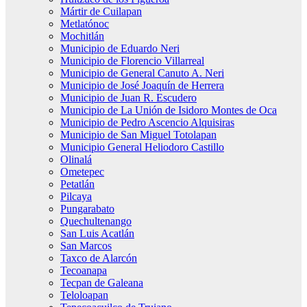
Mártir de Cuilapan
Metlatónoc
Mochitlán
Municipio de Eduardo Neri
Municipio de Florencio Villarreal
Municipio de General Canuto A. Neri
Municipio de José Joaquín de Herrera
Municipio de Juan R. Escudero
Municipio de La Unión de Isidoro Montes de Oca
Municipio de Pedro Ascencio Alquisiras
Municipio de San Miguel Totolapan
Municipio General Heliodoro Castillo
Olinalá
Ometepec
Petatlán
Pilcaya
Pungarabato
Quechultenango
San Luis Acatlán
San Marcos
Taxco de Alarcón
Tecoanapa
Tecpan de Galeana
Teloloapan