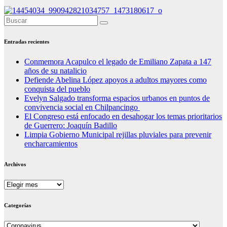
Entradas recientes
Conmemora Acapulco el legado de Emiliano Zapata a 147
años de su natalicio
Defiende Abelina López apoyos a adultos mayores como
conquista del pueblo
Evelyn Salgado transforma espacios urbanos en puntos de
convivencia social en Chilpancingo
El Congreso está enfocado en desahogar los temas prioritarios
de Guerrero: Joaquín Badillo
Limpia Gobierno Municipal rejillas pluviales para prevenir
encharcamientos
Archivos
Archivos
Categorías
Categorías