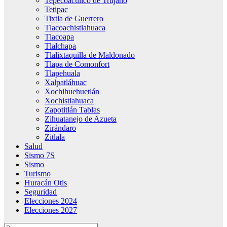
Tepecoacuilco de Trujano
Tetipac
Tixtla de Guerrero
Tlacoachistlahuaca
Tlacoapa
Tlalchapa
Tlalixtaquilla de Maldonado
Tlapa de Comonfort
Tlapehuala
Xalpatláhuac
Xochihuehuetlán
Xochistlahuaca
Zapotitlán Tablas
Zihuatanejo de Azueta
Zirándaro
Zitlala
Salud
Sismo 7S
Sismo
Turismo
Huracán Otis
Seguridad
Elecciones 2024
Elecciones 2027