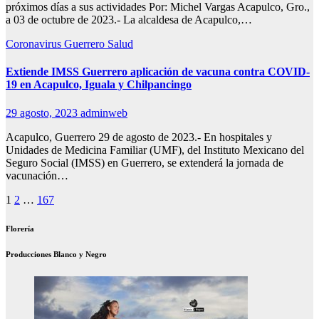
próximos días a sus actividades Por: Michel Vargas Acapulco, Gro.,
a 03 de octubre de 2023.- La alcaldesa de Acapulco,…
Coronavirus
Guerrero
Salud
Extiende IMSS Guerrero aplicación de vacuna contra COVID-
19 en Acapulco, Iguala y Chilpancingo
29 agosto, 2023
adminweb
Acapulco, Guerrero 29 de agosto de 2023.- En hospitales y
Unidades de Medicina Familiar (UMF), del Instituto Mexicano del
Seguro Social (IMSS) en Guerrero, se extenderá la jornada de
vacunación…
Paginación
1
2
…
167
de
Florería
entradas
Producciones Blanco y Negro