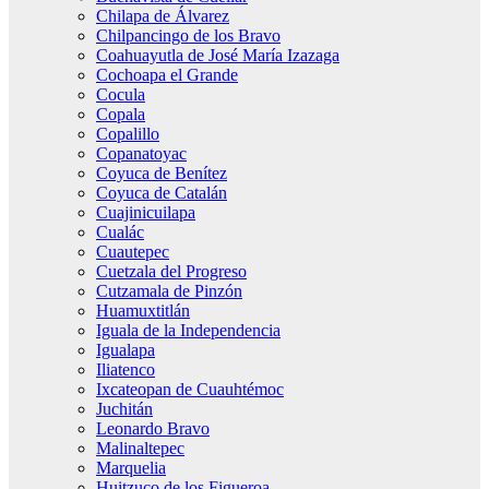
Chilapa de Álvarez
Chilpancingo de los Bravo
Coahuayutla de José María Izazaga
Cochoapa el Grande
Cocula
Copala
Copalillo
Copanatoyac
Coyuca de Benítez
Coyuca de Catalán
Cuajinicuilapa
Cualác
Cuautepec
Cuetzala del Progreso
Cutzamala de Pinzón
Huamuxtitlán
Iguala de la Independencia
Igualapa
Iliatenco
Ixcateopan de Cuauhtémoc
Juchitán
Leonardo Bravo
Malinaltepec
Marquelia
Huitzuco de los Figueroa