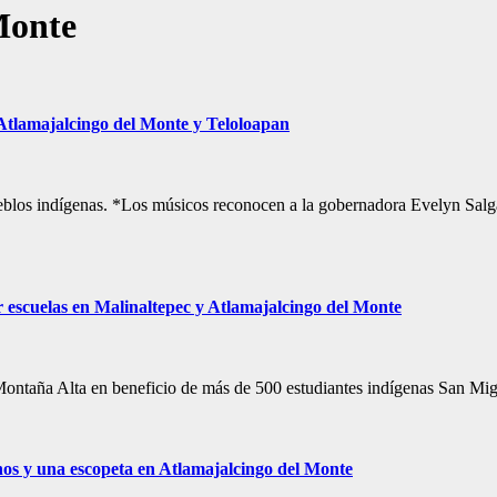
Monte
Atlamajalcingo del Monte y Teloloapan
pueblos indígenas. *Los músicos reconocen a la gobernadora Evelyn Sal
 escuelas en Malinaltepec y Atlamajalcingo del Monte
a Montaña Alta en beneficio de más de 500 estudiantes indígenas San Mi
chos y una escopeta en Atlamajalcingo del Monte