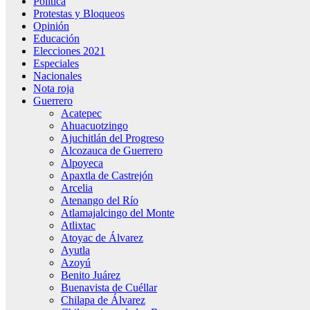
Política
Protestas y Bloqueos
Opinión
Educación
Elecciones 2021
Especiales
Nacionales
Nota roja
Guerrero
Acatepec
Ahuacuotzingo
Ajuchitlán del Progreso
Alcozauca de Guerrero
Alpoyeca
Apaxtla de Castrejón
Arcelia
Atenango del Río
Atlamajalcingo del Monte
Atlixtac
Atoyac de Álvarez
Ayutla
Azoyú
Benito Juárez
Buenavista de Cuéllar
Chilapa de Álvarez