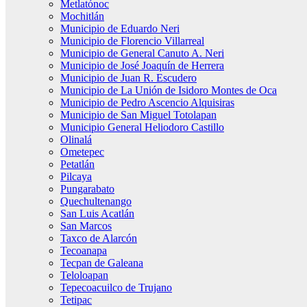
Metlatónoc
Mochitlán
Municipio de Eduardo Neri
Municipio de Florencio Villarreal
Municipio de General Canuto A. Neri
Municipio de José Joaquín de Herrera
Municipio de Juan R. Escudero
Municipio de La Unión de Isidoro Montes de Oca
Municipio de Pedro Ascencio Alquisiras
Municipio de San Miguel Totolapan
Municipio General Heliodoro Castillo
Olinalá
Ometepec
Petatlán
Pilcaya
Pungarabato
Quechultenango
San Luis Acatlán
San Marcos
Taxco de Alarcón
Tecoanapa
Tecpan de Galeana
Teloloapan
Tepecoacuilco de Trujano
Tetipac