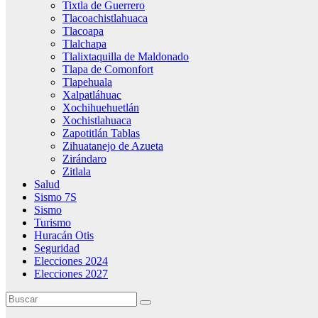
Tixtla de Guerrero
Tlacoachistlahuaca
Tlacoapa
Tlalchapa
Tlalixtaquilla de Maldonado
Tlapa de Comonfort
Tlapehuala
Xalpatláhuac
Xochihuehuetlán
Xochistlahuaca
Zapotitlán Tablas
Zihuatanejo de Azueta
Zirándaro
Zitlala
Salud
Sismo 7S
Sismo
Turismo
Huracán Otis
Seguridad
Elecciones 2024
Elecciones 2027