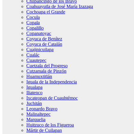
Chilpancingo de los Bravo
Coahuayutla de José María Izazaga
Cochoapa el Grande
Cocula
Copala
Copalillo
Copanatoyac
Coyuca de Benítez
Coyuca de Catalán
Cuajinicuilapa
Cualác
Cuautepec
Cuetzala del Progreso
Cutzamala de Pinzón
Huamuxtitlán
Iguala de la Independencia
Igualapa
Iliatenco
Ixcateopan de Cuauhtémoc
Juchitán
Leonardo Bravo
Malinaltepec
Marquelia
Huitzuco de los Figueroa
Mártir de Cuilapan