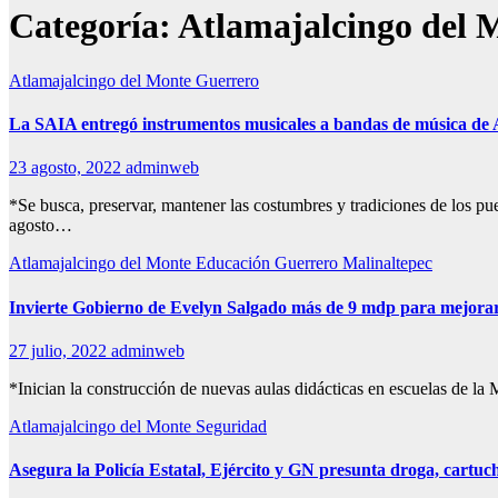
Categoría:
Atlamajalcingo del 
Atlamajalcingo del Monte
Guerrero
La SAIA entregó instrumentos musicales a bandas de música de 
23 agosto, 2022
adminweb
*Se busca, preservar, mantener las costumbres y tradiciones de los 
agosto…
Atlamajalcingo del Monte
Educación
Guerrero
Malinaltepec
Invierte Gobierno de Evelyn Salgado más de 9 mdp para mejorar
27 julio, 2022
adminweb
*Inician la construcción de nuevas aulas didácticas en escuelas de l
Atlamajalcingo del Monte
Seguridad
Asegura la Policía Estatal, Ejército y GN presunta droga, cartu