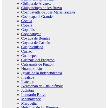
Chilapa de Álvarez
Chilpancingo de los Bravo
Coahuayutla de José María Izazaga
Cochoapa el Grande
Cocula
Copala
Copalillo
Copanatoyac
Coyuca de Benítez
Coyuca de Catalán
Cuajinicuilapa
Cualác
Cuautepec
Cuetzala del Progreso
Cutzamala de Pinzón
Huamuxtitlán
Iguala de la Independencia
Igualapa
Iliatenco
Ixcateopan de Cuauhtémoc
Juchitán
Leonardo Bravo
Malinaltepec
Marquelia
Huitzuco de los Figueroa