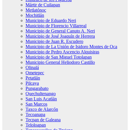
Mártir de Cuilapan
Metlatónoc
Mochitlán
Municipio de Eduardo Neri
Municipio de Florencio Villarreal
Municipio de General Canuto A. Neri
Municipio de José Joaquín de Herrera
Municipio de Juan R. Escudero
Municipio de La Unión de Isidoro Montes de Oca
Municipio de Pedro Ascencio Alquisiras
Municipio de San Miguel Totolapan
Municipio General Heliodoro Castillo
Olinalá
Ometepec
Petatlán
Pilcaya
Pungarabato
Quechultenango
San Luis Acatlán
San Marcos
Taxco de Alarcón
Tecoanapa
Tecpan de Galeana
Teloloapan