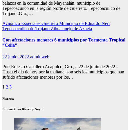
balazos en la comunidad de Mayanalán, municipio de
Tepecoacuilco en la región Norte de Guerrero. Tepecoacuilco de
Trujano ,Gro.,…
Acapulco
Especiales
Guerrero
Municipio de Eduardo Neri
Tepecoacuilco de Trujano
Zihuatanejo de Azueta
Con afectaciones menores 6 municipios por Tormenta Tropical
“Celia”
22 junio, 2022
adminweb
Por: Ernesto Caballero Acapulco, Gro., a 22 de junio de 2022.-
Hasta el día de hoy por la mañana, son seis los municipios que han
sufrido afectaciones menores por los…
Paginación
1
2
3
de
Florería
entradas
Producciones Blanco y Negro