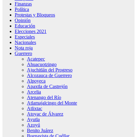
Finanzas
Política
Protestas y Bloqueos
Opinión
Educación
Elecciones 2021
Especiales
Nacionales
Nota roja
Guerrero
Acatepec
Ahuacuotzingo
Ajuchitlán del Progreso
Alcozauca de Guerrero
Alpoyeca
Apaxtla de Castrejón
Arcelia
Atenango del Río
Atlamajalcingo del Monte
Atlixtac
Atoyac de Álvarez
Ayutla
Azoyú
Benito Juárez
Buenavista de Cuéllar