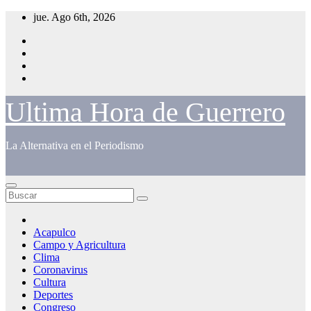
Saltar
jue. Ago 6th, 2026
al
contenido
Ultima Hora de Guerrero
La Alternativa en el Periodismo
Acapulco
Campo y Agricultura
Clima
Coronavirus
Cultura
Deportes
Congreso