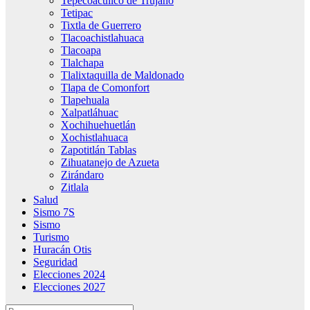
Tepecoacuilco de Trujano
Tetipac
Tixtla de Guerrero
Tlacoachistlahuaca
Tlacoapa
Tlalchapa
Tlalixtaquilla de Maldonado
Tlapa de Comonfort
Tlapehuala
Xalpatláhuac
Xochihuehuetlán
Xochistlahuaca
Zapotitlán Tablas
Zihuatanejo de Azueta
Zirándaro
Zitlala
Salud
Sismo 7S
Sismo
Turismo
Huracán Otis
Seguridad
Elecciones 2024
Elecciones 2027