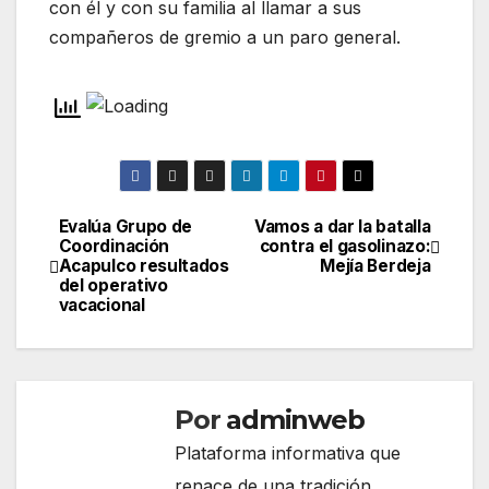
con él y con su familia al llamar a sus
compañeros de gremio a un paro general.
Evalúa Grupo de
Vamos a dar la batalla
Navegación
Coordinación
contra el gasolinazo:
Acapulco resultados
Mejía Berdeja
de
del operativo
vacacional
entradas
Por
adminweb
Plataforma informativa que
renace de una tradición