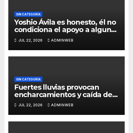
SIN CATEGORÍA
Yoshio Ávila es honesto, él no
condiciona el apoyo a alguna
figura política por una
JUL 22, 2026
ADMINWEB
candidatura
SIN CATEGORÍA
Fuertes lluvias provocan
encharcamientos y caída de
un árbol, sin daños graves en
JUL 22, 2026
ADMINWEB
Acapulco