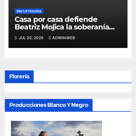
SIN CATEGORÍA
Casa por casa defiende
Beatriz Mojica la soberanía
nacional en Tlapa
JUL 20, 2026
ADMINWEB
Florería
Producciones Blanco Y Negro