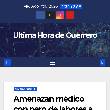
Saltar
vie. Ago 7th, 2026
4:34:21 AM
al
contenido
Ultima Hora de Guerrero
SIN CATEGORÍA
Amenazan médico
con paro de labores a