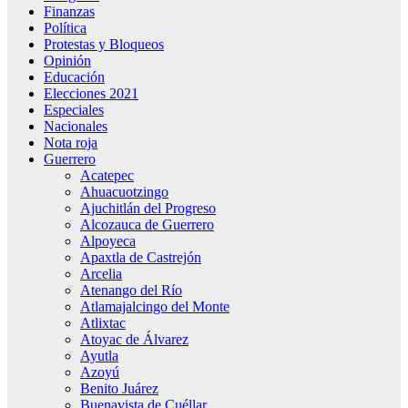
Finanzas
Política
Protestas y Bloqueos
Opinión
Educación
Elecciones 2021
Especiales
Nacionales
Nota roja
Guerrero
Acatepec
Ahuacuotzingo
Ajuchitlán del Progreso
Alcozauca de Guerrero
Alpoyeca
Apaxtla de Castrejón
Arcelia
Atenango del Río
Atlamajalcingo del Monte
Atlixtac
Atoyac de Álvarez
Ayutla
Azoyú
Benito Juárez
Buenavista de Cuéllar