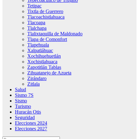
Tepecoacuilco de Trujano
Tetipac
Tixtla de Guerrero
Tlacoachistlahuaca
Tlacoapa
Tlalchapa
Tlalixtaquilla de Maldonado
Tlapa de Comonfort
Tlapehuala
Xalpatláhuac
Xochihuehuetlán
Xochistlahuaca
Zapotitlán Tablas
Zihuatanejo de Azueta
Zirándaro
Zitlala
Salud
Sismo 7S
Sismo
Turismo
Huracán Otis
Seguridad
Elecciones 2024
Elecciones 2027