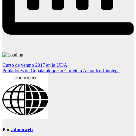
Navegación
Curso de verano 2017 en la UDA
Pobladores de Copala bloquean Carretera Acapulco-Pinotepa
de
entradas
Por
adminweb