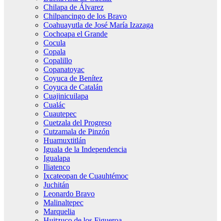
Chilapa de Álvarez
Chilpancingo de los Bravo
Coahuayutla de José María Izazaga
Cochoapa el Grande
Cocula
Copala
Copalillo
Copanatoyac
Coyuca de Benítez
Coyuca de Catalán
Cuajinicuilapa
Cualác
Cuautepec
Cuetzala del Progreso
Cutzamala de Pinzón
Huamuxtitlán
Iguala de la Independencia
Igualapa
Iliatenco
Ixcateopan de Cuauhtémoc
Juchitán
Leonardo Bravo
Malinaltepec
Marquelia
Huitzuco de los Figueroa