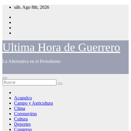
Saltar
sáb. Ago 8th, 2026
al
contenido
Ultima Hora de Guerrero
La Alternativa en el Periodismo
Acapulco
Campo y Agricultura
Clima
Coronavirus
Cultura
Deportes
Congreso