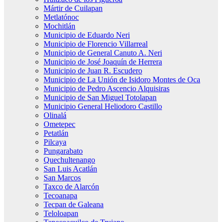
Mártir de Cuilapan
Metlatónoc
Mochitlán
Municipio de Eduardo Neri
Municipio de Florencio Villarreal
Municipio de General Canuto A. Neri
Municipio de José Joaquín de Herrera
Municipio de Juan R. Escudero
Municipio de La Unión de Isidoro Montes de Oca
Municipio de Pedro Ascencio Alquisiras
Municipio de San Miguel Totolapan
Municipio General Heliodoro Castillo
Olinalá
Ometepec
Petatlán
Pilcaya
Pungarabato
Quechultenango
San Luis Acatlán
San Marcos
Taxco de Alarcón
Tecoanapa
Tecpan de Galeana
Teloloapan