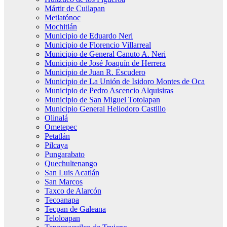
Mártir de Cuilapan
Metlatónoc
Mochitlán
Municipio de Eduardo Neri
Municipio de Florencio Villarreal
Municipio de General Canuto A. Neri
Municipio de José Joaquín de Herrera
Municipio de Juan R. Escudero
Municipio de La Unión de Isidoro Montes de Oca
Municipio de Pedro Ascencio Alquisiras
Municipio de San Miguel Totolapan
Municipio General Heliodoro Castillo
Olinalá
Ometepec
Petatlán
Pilcaya
Pungarabato
Quechultenango
San Luis Acatlán
San Marcos
Taxco de Alarcón
Tecoanapa
Tecpan de Galeana
Teloloapan