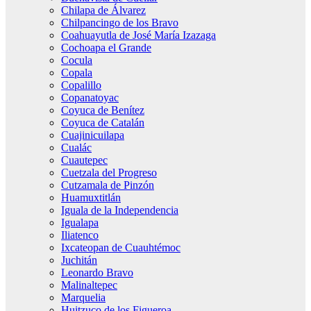
Chilapa de Álvarez
Chilpancingo de los Bravo
Coahuayutla de José María Izazaga
Cochoapa el Grande
Cocula
Copala
Copalillo
Copanatoyac
Coyuca de Benítez
Coyuca de Catalán
Cuajinicuilapa
Cualác
Cuautepec
Cuetzala del Progreso
Cutzamala de Pinzón
Huamuxtitlán
Iguala de la Independencia
Igualapa
Iliatenco
Ixcateopan de Cuauhtémoc
Juchitán
Leonardo Bravo
Malinaltepec
Marquelia
Huitzuco de los Figueroa