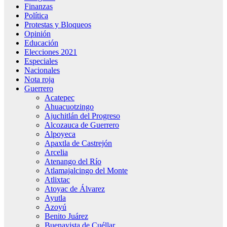
Finanzas
Política
Protestas y Bloqueos
Opinión
Educación
Elecciones 2021
Especiales
Nacionales
Nota roja
Guerrero
Acatepec
Ahuacuotzingo
Ajuchitlán del Progreso
Alcozauca de Guerrero
Alpoyeca
Apaxtla de Castrejón
Arcelia
Atenango del Río
Atlamajalcingo del Monte
Atlixtac
Atoyac de Álvarez
Ayutla
Azoyú
Benito Juárez
Buenavista de Cuéllar