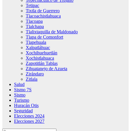
Tepecoacuilco de Trujano
Tetipac
Tixtla de Guerrero
Tlacoachistlahuaca
Tlacoapa
Tlalchapa
Tlalixtaquilla de Maldonado
Tlapa de Comonfort
Tlapehuala
Xalpatláhuac
Xochihuehuetlán
Xochistlahuaca
Zapotitlán Tablas
Zihuatanejo de Azueta
Zirándaro
Zitlala
Salud
Sismo 7S
Sismo
Turismo
Huracán Otis
Seguridad
Elecciones 2024
Elecciones 2027