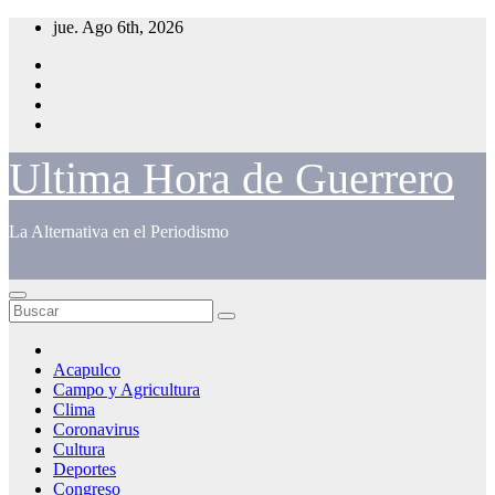
Saltar
jue. Ago 6th, 2026
al
contenido
Ultima Hora de Guerrero
La Alternativa en el Periodismo
Acapulco
Campo y Agricultura
Clima
Coronavirus
Cultura
Deportes
Congreso