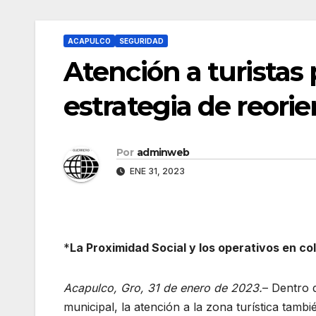
ACAPULCO
SEGURIDAD
Atención a turistas 
estrategia de reori
Por
adminweb
ENE 31, 2023
*
La Proximidad Social y los operativos en c
Acapulco, Gro, 31 de enero de 2023.
– Dentro d
municipal, la atención a la zona turística tambi