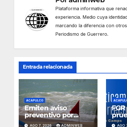
Plataforma informativa que renac
experiencia. Medio cuya identidad
marcando la diferencia con otros
Periodismo de Guerrero.
Entrada relacionada
ACAPULCO
ACAPUL
Emiten aviso
FGR 
preventivo por
prue
evento de Mar de
supo
AGO 7, 2026
ADMINWEB
AGO 7