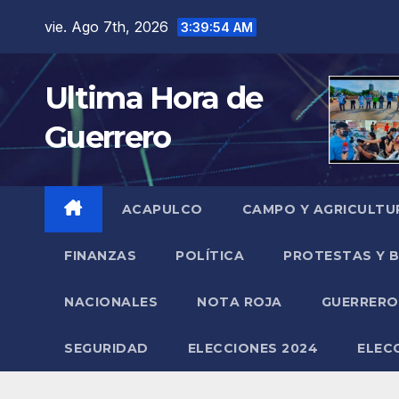
Saltar
vie. Ago 7th, 2026
3:39:55 AM
al
contenido
Ultima Hora de
Guerrero
ACAPULCO
CAMPO Y AGRICULTU
FINANZAS
POLÍTICA
PROTESTAS Y 
NACIONALES
NOTA ROJA
GUERRER
SEGURIDAD
ELECCIONES 2024
ELEC