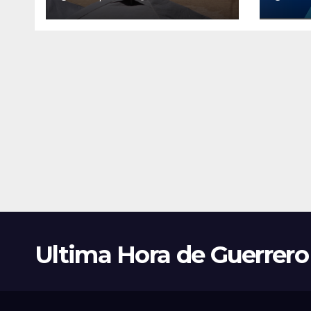
Fondo en las costas
de Guerrero
Ultima Hora de Guerrero