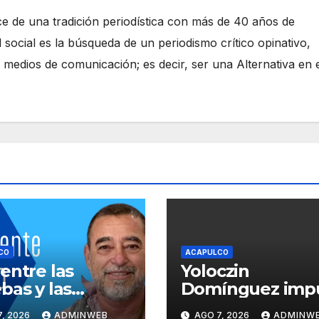
e de una tradición periodística con más de 40 años de
 social es la búsqueda de un periodismo crítico opinativo,
 medios de comunicación; es decir, ser una Alternativa en 
CO
ACAPULCO
entre las
Yoloczin
bas y las
Domínguez imp
siciones
avances en
, 2026
ADMINWEB
AGO 7, 2026
ADMINW