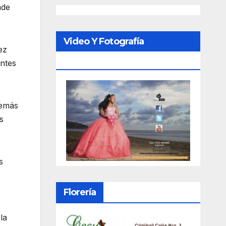
nde
Video Y Fotografía
ez
Porfesional
antes
demás
s
s
Florería
la