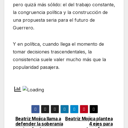
pero quizá más sólido: el del trabajo constante,
la congruencia política y la construcción de
una propuesta seria para el futuro de
Guerrero.
Y en política, cuando llega el momento de
tomar decisiones trascendentales, la
consistencia suele valer mucho más que la
popularidad pasajera.
Beatriz Mojica llama a
Beatriz Mojica plantea
Navegación
defender la soberanía
4 ejes para