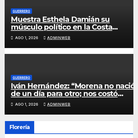
GUERRERO
Muestra Esthela Damián su
músculo político en la Costa
Grande: más de 2 mil personas
AGO 1, 2026
ADMINWEB
abarrotaron asamblea en agua de
correa
GUERRERO
Iván Hernández: “Morena no nació
de un día para otro; nos costó
muchos años de lucha”
AGO 1, 2026
ADMINWEB
Florería