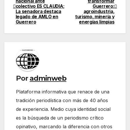
nacional ante
transformar
de
colectivo ES CLAUDIA;
Guerrero:
La senadora destaca
agroindustria,
entradas
legado de AMLO en
turismo, minería y
Guerrero
energías limpias
Por
adminweb
Plataforma informativa que renace de una
tradición periodística con más de 40 años
de experiencia. Medio cuya identidad social
es la búsqueda de un periodismo crítico
opinativo, marcando la diferencia con otros