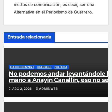
medios de comunicación; es decir, ser una
Alternativa en el Periodismo de Guerrero.
Entrada relacionada
ELECCIONES 2027
GUERRERO
POLÍTICA
No podemos andar levantándole la
mano a Anayín Canallín, eso no se
vale: Esthela Damián
AGO 2, 2026
ADMINWEB