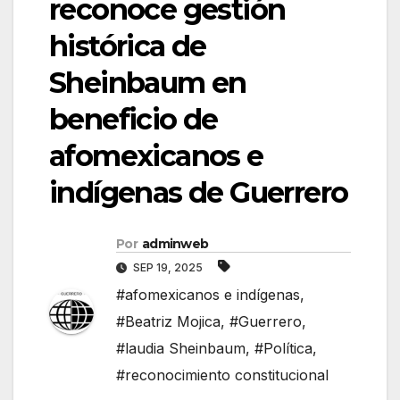
reconoce gestión
histórica de
Sheinbaum en
beneficio de
afomexicanos e
indígenas de Guerrero
Por
adminweb
SEP 19, 2025
#afomexicanos e indígenas
,
#Beatriz Mojica
,
#Guerrero
,
#laudia Sheinbaum
,
#Política
,
#reconocimiento constitucional