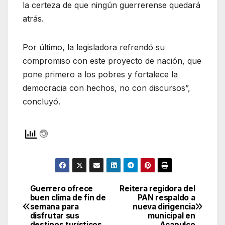
la certeza de que ningún guerrerense quedará
atrás.
Por último, la legisladora refrendó su
compromiso con este proyecto de nación, que
pone primero a los pobres y fortalece la
democracia con hechos, no con discursos”,
concluyó.
Guerrero ofrece
Reitera regidora del
Navegación
buen clima de fin de
PAN respaldo a
semana para
nueva dirigencia
de
disfrutar sus
municipal en
destinos turísticos
Acapulco