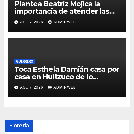
Plantea Beatriz Mojica la
importancia de atender las
causas para lograr la paz y el
AGO 7, 2026
ADMINWEB
desarrollo en Guerrero
GUERRERO
Toca Esthela Damián casa por
casa en Huitzuco de lo
guegos y suma respaldo dde
AGO 7, 2026
ADMINWEB
fundadores de Morena
Florería