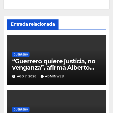
Entrada relacionada
GUERRERO
“Guerrero quiere justicia, no
venganza”, afirma Alberto
López Rosas tras detención
AGO 7, 2026
ADMINWEB
de Ángel Aguirre
GUERRERO