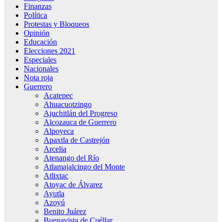
Finanzas
Política
Protestas y Bloqueos
Opinión
Educación
Elecciones 2021
Especiales
Nacionales
Nota roja
Guerrero
Acatepec
Ahuacuotzingo
Ajuchitlán del Progreso
Alcozauca de Guerrero
Alpoyeca
Apaxtla de Castrejón
Arcelia
Atenango del Río
Atlamajalcingo del Monte
Atlixtac
Atoyac de Álvarez
Ayutla
Azoyú
Benito Juárez
Buenavista de Cuéllar