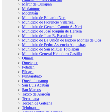
Mártir de Cuilapan
Metlatónoc
Mochitlán
Municipio de Eduardo Neri
Municipio de Florencio Villarreal
Municipio de General Canuto A. Neri
Municipio de José Joaquín de Herrera
Municipio de Juan R. Escudero
Municipio de La Unión de Isidoro Montes de Oca
Municipio de Pedro Ascencio Alquisiras
Municipio de San Miguel Totolapan
Municipio General Heliodoro Castillo
Olinalá
Ometepec
Petatlán
Pilcaya
Pungarabato
Quechultenango
San Luis Acatlán
San Marcos
Taxco de Alarcón
Tecoanapa
Tecpan de Galeana
Teloloapan