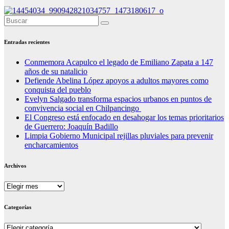
Entradas recientes
Conmemora Acapulco el legado de Emiliano Zapata a 147
años de su natalicio
Defiende Abelina López apoyos a adultos mayores como
conquista del pueblo
Evelyn Salgado transforma espacios urbanos en puntos de
convivencia social en Chilpancingo
El Congreso está enfocado en desahogar los temas prioritarios
de Guerrero: Joaquín Badillo
Limpia Gobierno Municipal rejillas pluviales para prevenir
encharcamientos
Archivos
Archivos
Categorías
Categorías