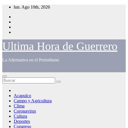
Saltar
lun. Ago 10th, 2026
al
contenido
Ultima Hora de Guerrero
La Alternativa en el Periodismo
Acapulco
Campo y Agricultura
Clima
Coronavirus
Cultura
Deportes
Congreso