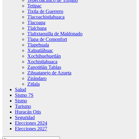
Tepecoacuilco de Trujano
Tetipac
Tixtla de Guerrero
Tlacoachistlahuaca
Tlacoapa
Tlalchapa
Tlalixtaquilla de Maldonado
Tlapa de Comonfort
Tlapehuala
Xalpatláhuac
Xochihuehuetlán
Xochistlahuaca
Zapotitlán Tablas
Zihuatanejo de Azueta
Zirándaro
Zitlala
Salud
Sismo 7S
Sismo
Turismo
Huracán Otis
Seguridad
Elecciones 2024
Elecciones 2027