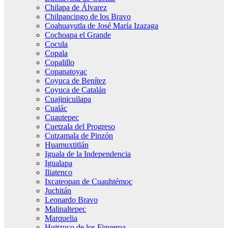
Chilapa de Álvarez
Chilpancingo de los Bravo
Coahuayutla de José María Izazaga
Cochoapa el Grande
Cocula
Copala
Copalillo
Copanatoyac
Coyuca de Benítez
Coyuca de Catalán
Cuajinicuilapa
Cualác
Cuautepec
Cuetzala del Progreso
Cutzamala de Pinzón
Huamuxtitlán
Iguala de la Independencia
Igualapa
Iliatenco
Ixcateopan de Cuauhtémoc
Juchitán
Leonardo Bravo
Malinaltepec
Marquelia
Huitzuco de los Figueroa