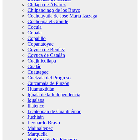
Chilapa de Álvarez
Chilpancingo de los Bravo
Coahuayutla de José María Izazaga
Cochoapa el Grande
Cocula
Copala
Copalillo
Copanatoyac
Coyuca de Benítez
Coyuca de Catalán
Cuajinicuilapa
Cualác
Cuautepec
Cuetzala del Progreso
Cutzamala de Pinzón
Huamuxtitlán
Iguala de la Independencia
Igualapa
Iliatenco
Ixcateopan de Cuauhtémoc
Juchitán
Leonardo Bravo
Malinaltepec
Marquelia
Huitzuco de los Figueroa