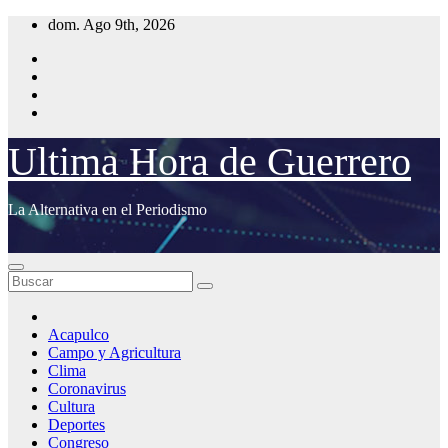
Saltar
dom. Ago 9th, 2026
al
contenido
Ultima Hora de Guerrero
La Alternativa en el Periodismo
Acapulco
Campo y Agricultura
Clima
Coronavirus
Cultura
Deportes
Congreso