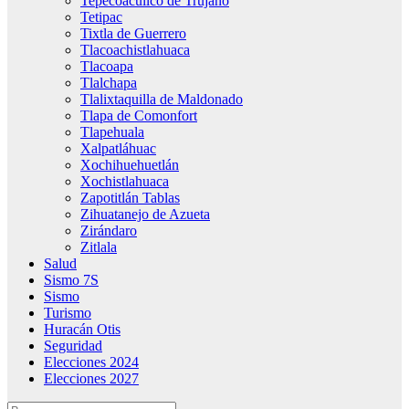
Tepecoacuilco de Trujano
Tetipac
Tixtla de Guerrero
Tlacoachistlahuaca
Tlacoapa
Tlalchapa
Tlalixtaquilla de Maldonado
Tlapa de Comonfort
Tlapehuala
Xalpatláhuac
Xochihuehuetlán
Xochistlahuaca
Zapotitlán Tablas
Zihuatanejo de Azueta
Zirándaro
Zitlala
Salud
Sismo 7S
Sismo
Turismo
Huracán Otis
Seguridad
Elecciones 2024
Elecciones 2027