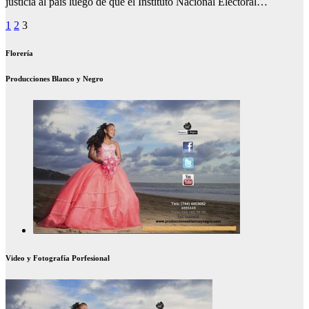
justicia al país luego de que el Instituto Nacional Electoral…
Paginación
1
2
3
de
Florería
entradas
Producciones Blanco y Negro
Video y Fotografía Porfesional