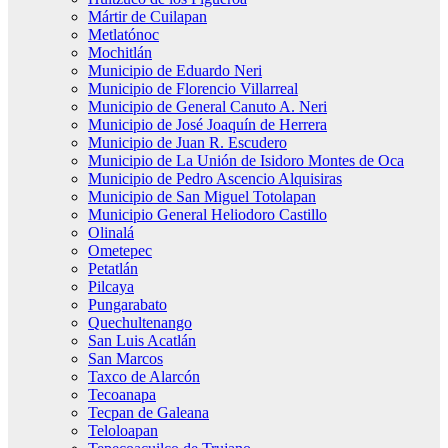
Mártir de Cuilapan
Metlatónoc
Mochitlán
Municipio de Eduardo Neri
Municipio de Florencio Villarreal
Municipio de General Canuto A. Neri
Municipio de José Joaquín de Herrera
Municipio de Juan R. Escudero
Municipio de La Unión de Isidoro Montes de Oca
Municipio de Pedro Ascencio Alquisiras
Municipio de San Miguel Totolapan
Municipio General Heliodoro Castillo
Olinalá
Ometepec
Petatlán
Pilcaya
Pungarabato
Quechultenango
San Luis Acatlán
San Marcos
Taxco de Alarcón
Tecoanapa
Tecpan de Galeana
Teloloapan