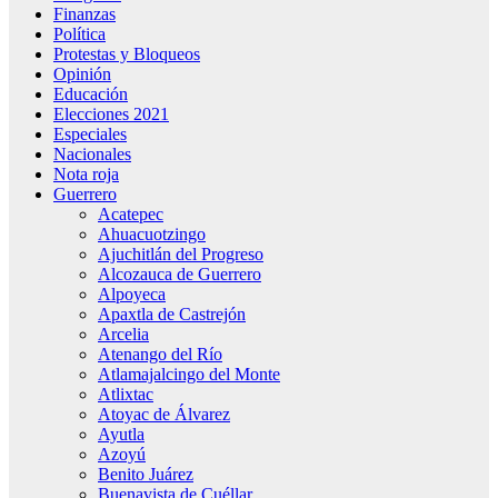
Finanzas
Política
Protestas y Bloqueos
Opinión
Educación
Elecciones 2021
Especiales
Nacionales
Nota roja
Guerrero
Acatepec
Ahuacuotzingo
Ajuchitlán del Progreso
Alcozauca de Guerrero
Alpoyeca
Apaxtla de Castrejón
Arcelia
Atenango del Río
Atlamajalcingo del Monte
Atlixtac
Atoyac de Álvarez
Ayutla
Azoyú
Benito Juárez
Buenavista de Cuéllar