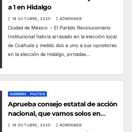
a 1 en Hidalgo
18 OCTUBRE, 2020
ADMINWEB
Ciudad de México. – El Partido Revolucionario
Institucional habría arrasado en la elección local
de Coahuila y metido dos a uno a sus opositores
en la elección de Hidalgo, jornadas…
GUERRERO
POLÍTICA
Aprueba consejo estatal de acción
nacional, que vamos solos en
elección de 2021: Eloy Salmerón
18 OCTUBRE, 2020
ADMINWEB