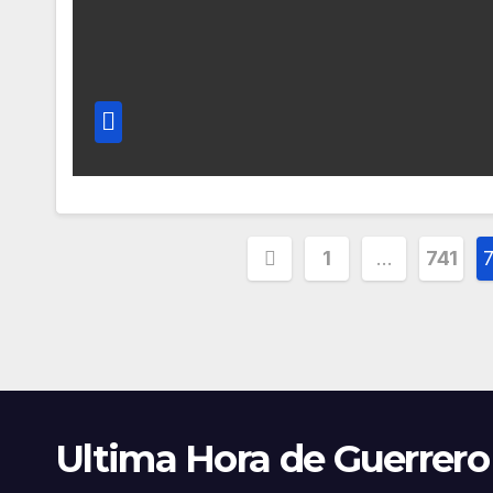
Paginación
1
…
741
de
entradas
Ultima Hora de Guerrero