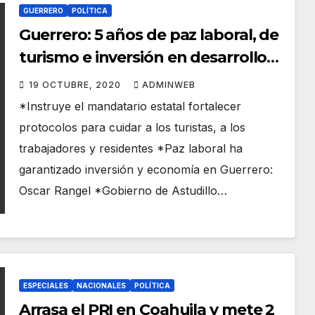
GUERRERO
POLÍTICA
Guerrero: 5 años de paz laboral, de
turismo e inversión en desarrollos
inmobiliarios, afirma Héctor
19 OCTUBRE, 2020
ADMINWEB
Astudillo
*Instruye el mandatario estatal fortalecer
protocolos para cuidar a los turistas, a los
trabajadores y residentes *Paz laboral ha
garantizado inversión y economía en Guerrero:
Oscar Rangel *Gobierno de Astudillo…
ESPECIALES
NACIONALES
POLÍTICA
Arrasa el PRI en Coahuila y mete 2