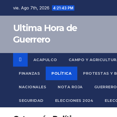
Saltar
vie. Ago 7th, 2026
4:21:43 PM
al
contenido
Ultima Hora de
Guerrero
ACAPULCO
CAMPO Y AGRICULTUR
FINANZAS
POLÍTICA
PROTESTAS Y 
NACIONALES
NOTA ROJA
GUERRER
SEGURIDAD
ELECCIONES 2024
ELEC