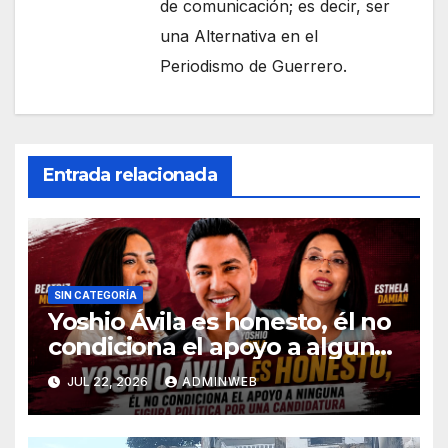
de comunicación; es decir, ser
una Alternativa en el
Periodismo de Guerrero.
Entrada relacionada
SIN CATEGORÍA
Yoshio Ávila es honesto, él no
condiciona el apoyo a alguna
figura política por una
JUL 22, 2026
ADMINWEB
candidatura