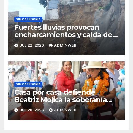
SIN CATEGORÍA
Fuertes lluvias provocan
encharcamientos y caída de
un árbol, sin daños graves en
JUL 22, 2026
ADMINWEB
Acapulco
SIN CATEGORÍA
Casa por casa defiende
Beatriz Mojica la soberanía
nacional en Tlapa
JUL 20, 2026
ADMINWEB