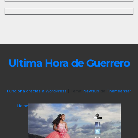
Ultima Hora de Guerrero
Funciona gracias a WordPress
|
Tema:
Newsup
de
Themeansar
Home