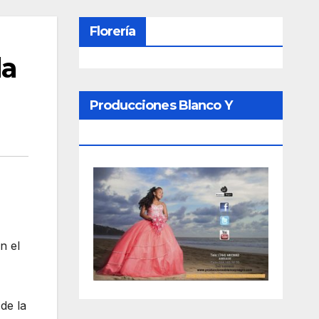
Florería
la
Producciones Blanco Y
Negro
n el
de la