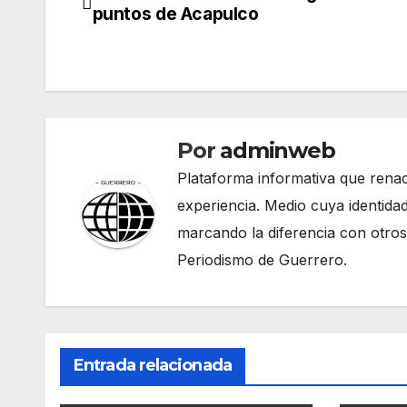
Navegación
puntos de Acapulco
de
entradas
Por
adminweb
Plataforma informativa que renac
experiencia. Medio cuya identidad
marcando la diferencia con otros
Periodismo de Guerrero.
Entrada relacionada