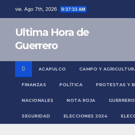
Saltar
vie. Ago 7th, 2026
9:37:33 AM
al
contenido
Ultima Hora de
Guerrero
ACAPULCO
CAMPO Y AGRICULTUR
FINANZAS
POLÍTICA
PROTESTAS Y 
NACIONALES
NOTA ROJA
GUERRER
SEGURIDAD
ELECCIONES 2024
ELEC