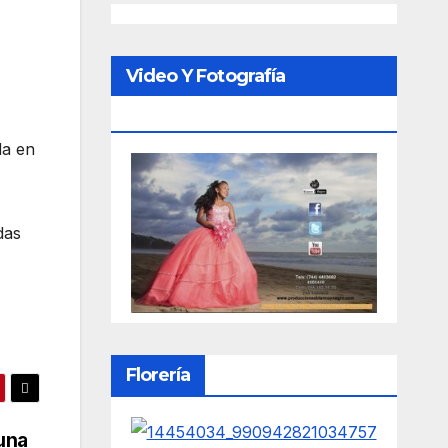
Video Y Fotografía
Porfesional
da en
das
Florería
 una