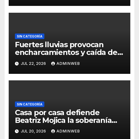
candidatura
SIN CATEGORÍA
Fuertes lluvias provocan
encharcamientos y caída de
un árbol, sin daños graves en
JUL 22, 2026
ADMINWEB
Acapulco
SIN CATEGORÍA
Casa por casa defiende
Beatriz Mojica la soberanía
nacional en Tlapa
JUL 20, 2026
ADMINWEB