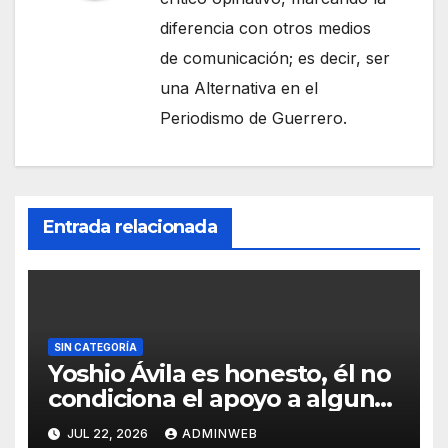
diferencia con otros medios
de comunicación; es decir, ser
una Alternativa en el
Periodismo de Guerrero.
Entrada relacionada
SIN CATEGORÍA
Yoshio Ávila es honesto, él no
condiciona el apoyo a alguna
figura política por una
JUL 22, 2026
ADMINWEB