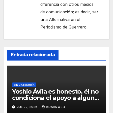
diferencia con otros medios
de comunicación; es decir, ser
una Alternativa en el
Periodismo de Guerrero.
Entrada relacionada
SIN CATEGORÍA
Yoshio Ávila es honesto, él no
condiciona el apoyo a alguna
figura política por una
JUL 22, 2026
ADMINWEB
candidatura