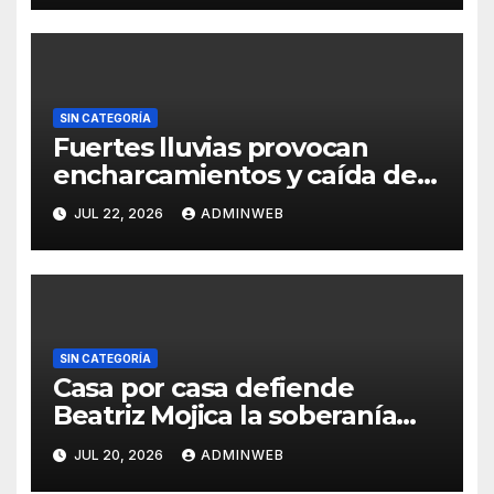
SIN CATEGORÍA
Fuertes lluvias provocan
encharcamientos y caída de
un árbol, sin daños graves en
JUL 22, 2026
ADMINWEB
Acapulco
SIN CATEGORÍA
Casa por casa defiende
Beatriz Mojica la soberanía
nacional en Tlapa
JUL 20, 2026
ADMINWEB