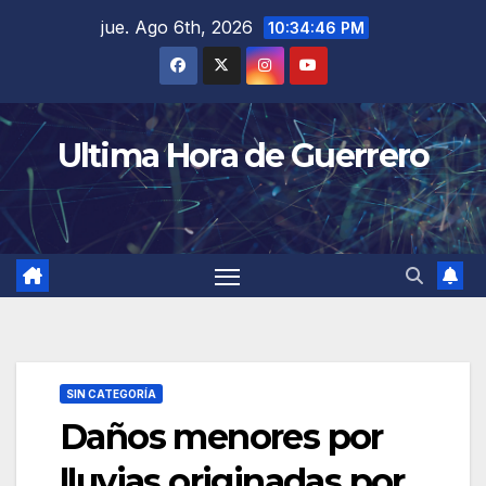
Saltar
jue. Ago 6th, 2026
10:34:47 PM
al
contenido
Ultima Hora de Guerrero
SIN CATEGORÍA
Daños menores por
lluvias originadas por