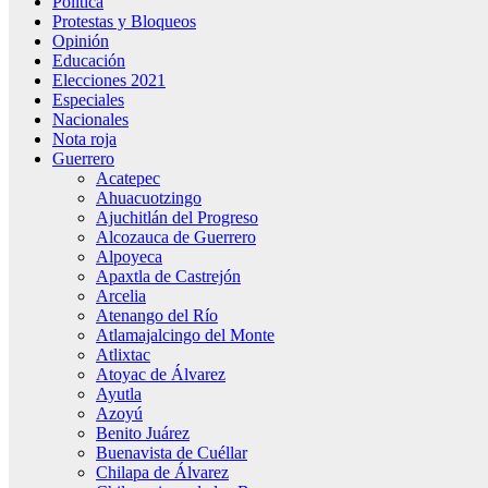
Política
Protestas y Bloqueos
Opinión
Educación
Elecciones 2021
Especiales
Nacionales
Nota roja
Guerrero
Acatepec
Ahuacuotzingo
Ajuchitlán del Progreso
Alcozauca de Guerrero
Alpoyeca
Apaxtla de Castrejón
Arcelia
Atenango del Río
Atlamajalcingo del Monte
Atlixtac
Atoyac de Álvarez
Ayutla
Azoyú
Benito Juárez
Buenavista de Cuéllar
Chilapa de Álvarez