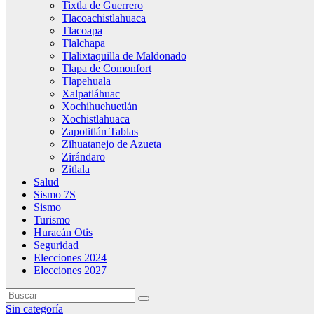
Tixtla de Guerrero
Tlacoachistlahuaca
Tlacoapa
Tlalchapa
Tlalixtaquilla de Maldonado
Tlapa de Comonfort
Tlapehuala
Xalpatláhuac
Xochihuehuetlán
Xochistlahuaca
Zapotitlán Tablas
Zihuatanejo de Azueta
Zirándaro
Zitlala
Salud
Sismo 7S
Sismo
Turismo
Huracán Otis
Seguridad
Elecciones 2024
Elecciones 2027
Sin categoría