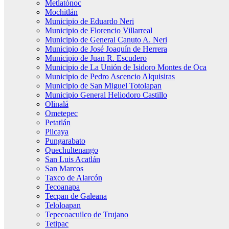
Metlatónoc
Mochitlán
Municipio de Eduardo Neri
Municipio de Florencio Villarreal
Municipio de General Canuto A. Neri
Municipio de José Joaquín de Herrera
Municipio de Juan R. Escudero
Municipio de La Unión de Isidoro Montes de Oca
Municipio de Pedro Ascencio Alquisiras
Municipio de San Miguel Totolapan
Municipio General Heliodoro Castillo
Olinalá
Ometepec
Petatlán
Pilcaya
Pungarabato
Quechultenango
San Luis Acatlán
San Marcos
Taxco de Alarcón
Tecoanapa
Tecpan de Galeana
Teloloapan
Tepecoacuilco de Trujano
Tetipac