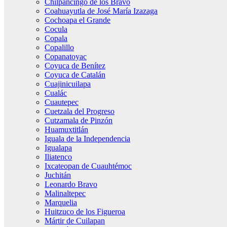
Chilpancingo de los Bravo
Coahuayutla de José María Izazaga
Cochoapa el Grande
Cocula
Copala
Copalillo
Copanatoyac
Coyuca de Benítez
Coyuca de Catalán
Cuajinicuilapa
Cualác
Cuautepec
Cuetzala del Progreso
Cutzamala de Pinzón
Huamuxtitlán
Iguala de la Independencia
Igualapa
Iliatenco
Ixcateopan de Cuauhtémoc
Juchitán
Leonardo Bravo
Malinaltepec
Marquelia
Huitzuco de los Figueroa
Mártir de Cuilapan