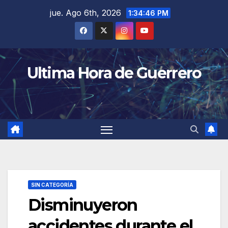
Saltar
jue. Ago 6th, 2026
1:34:47 PM
al
contenido
Ultima Hora de Guerrero
SIN CATEGORÍA
Disminuyeron
accidentes durante el