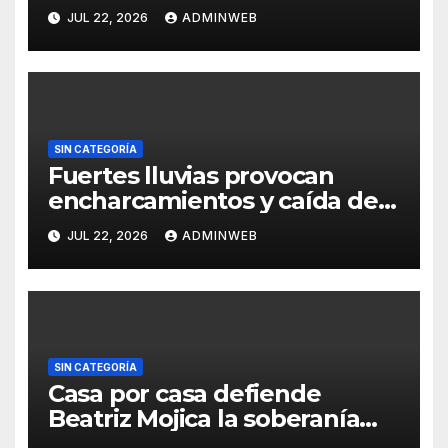
figura política por una
JUL 22, 2026
ADMINWEB
candidatura
SIN CATEGORÍA
Fuertes lluvias provocan
encharcamientos y caída de
un árbol, sin daños graves en
JUL 22, 2026
ADMINWEB
Acapulco
SIN CATEGORÍA
Casa por casa defiende
Beatriz Mojica la soberanía
nacional en Tlapa