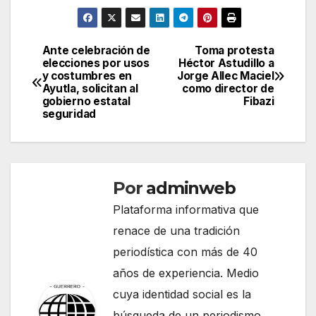
Ante celebración de
Toma protesta
Navegación
elecciones por usos
Héctor Astudillo a
y costumbres en
Jorge Allec Maciel
de
Ayutla, solicitan al
como director de
gobierno estatal
Fibazi
entradas
seguridad
Por
adminweb
Plataforma informativa que
renace de una tradición
periodística con más de 40
años de experiencia. Medio
cuya identidad social es la
búsqueda de un periodismo