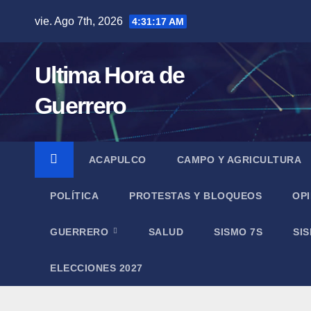
Saltar
vie. Ago 7th, 2026
4:31:18 AM
al
contenido
Ultima Hora de
Guerrero
ACAPULCO
CAMPO Y AGRICULTURA
POLÍTICA
PROTESTAS Y BLOQUEOS
OPI
GUERRERO
SALUD
SISMO 7S
SI
ELECCIONES 2027