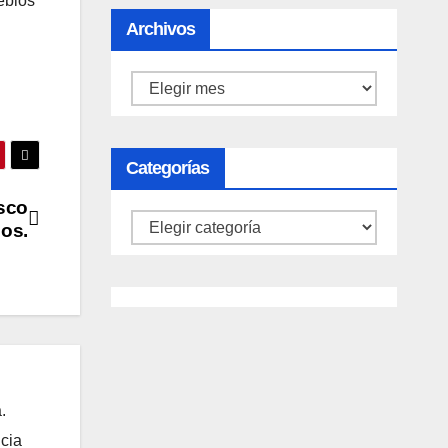
eblos
Archivos
Archivos
Categorías
sco
Categorías
sos.
.
ncia