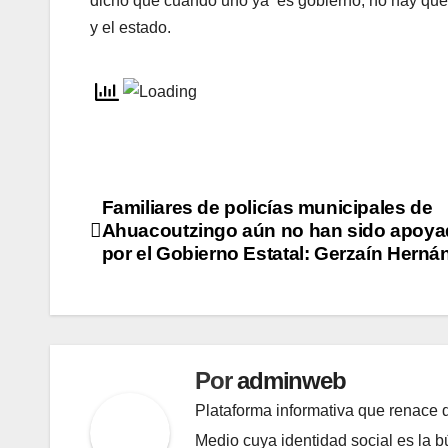
dicho que cuando uno ya es gobierno, no hay que t
y el estado.
Navegación
Familiares de policías municipales de
Ahuacoutzingo aún no han sido apoy
de
por el Gobierno Estatal: Gerzaín Herná
entradas
Por
adminweb
Plataforma informativa que renace d
Medio cuya identidad social es la b