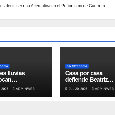
s decir, ser una Alternativa en el Periodismo de Guerrero.
EGORÍA
SIN CATEGORÍA
es lluvias
Casa por casa
ocan
defiende Beatriz
arcamientos y
Mojica la soberaní
, 2026
ADMINWEB
JUL 20, 2026
ADMINWEB
 de un árbol, sin
nacional en Tlapa
s graves en
ulco