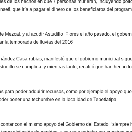
ués de los hechos en que 7 personas murieran, incluyendo poli
efi, que iría a pagar el dinero de los beneficiaros del progra
de Mezcal, y al acudir Astudillo Flores el año pasado, el gober
nar la temporada de lluvias del 2016
ernández Casarrubias, manifestó que el gobierno municipal sigu
tudillo se cumplida, y mientras tanto, recalcó que han hecho l
as para poder adquirir recursos, como por ejemplo el apoyo que
oder poner una techumbre en la localidad de Tepetlatipa,
.
 contar con el mismo apoyo del Gobierno del Estado, “siempre 