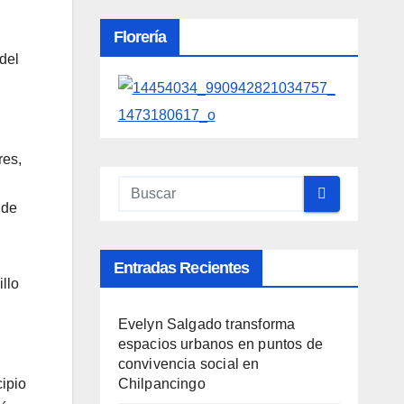
Florería
del
res,
u
 de
Entradas Recientes
llo
Evelyn Salgado transforma
espacios urbanos en puntos de
convivencia social en
Chilpancingo
ipio