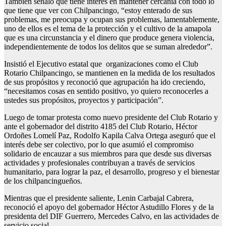
También señaló que tiene interés en mantener cercanía con todo lo
que tiene que ver con Chilpancingo, “estoy enterado de sus
problemas, me preocupa y ocupan sus problemas, lamentablemente,
uno de ellos es el tema de la protección y el cultivo de la amapola
que es una circunstancia y el dinero que produce genera violencia,
independientemente de todos los delitos que se suman alrededor”.
Insistió el Ejecutivo estatal que organizaciones como el Club
Rotario Chilpancingo, se mantienen en la medida de los resultados
de sus propósitos y reconoció que agrupación ha ido creciendo,
“necesitamos cosas en sentido positivo, yo quiero reconocerles a
ustedes sus propósitos, proyectos y participación”.
Luego de tomar protesta como nuevo presidente del Club Rotario y
ante el gobernador del distrito 4185 del Club Rotario, Héctor
Ordoñes Lomelí Paz, Rodolfo Kapila Calva Ortega aseguró que el
interés debe ser colectivo, por lo que asumió el compromiso
solidario de encauzar a sus miembros para que desde sus diversas
actividades y profesionales contribuyan a través de servicios
humanitario, para lograr la paz, el desarrollo, progreso y el bienestar
de los chilpancingueños.
Mientras que el presidente saliente, Lenin Carbajal Cabrera,
reconoció el apoyo del gobernador Héctor Astudillo Flores y de la
presidenta del DIF Guerrero, Mercedes Calvo, en las actividades de
servicio social.