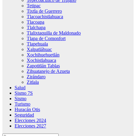
Tepecoacuilco de Trujano
Tetipac
Tixtla de Guerrero
Tlacoachistlahuaca
Tlacoapa
Tlalchapa
Tlalixtaquilla de Maldonado
Tlapa de Comonfort
Tlapehuala
Xalpatláhuac
Xochihuehuetlán
Xochistlahuaca
Zapotitlán Tablas
Zihuatanejo de Azueta
Zirándaro
Zitlala
Salud
Sismo 7S
Sismo
Turismo
Huracán Otis
Seguridad
Elecciones 2024
Elecciones 2027