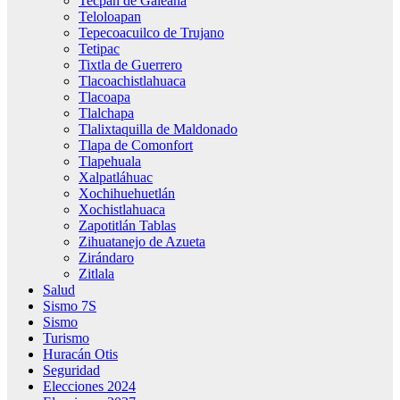
Tecpan de Galeana
Teloloapan
Tepecoacuilco de Trujano
Tetipac
Tixtla de Guerrero
Tlacoachistlahuaca
Tlacoapa
Tlalchapa
Tlalixtaquilla de Maldonado
Tlapa de Comonfort
Tlapehuala
Xalpatláhuac
Xochihuehuetlán
Xochistlahuaca
Zapotitlán Tablas
Zihuatanejo de Azueta
Zirándaro
Zitlala
Salud
Sismo 7S
Sismo
Turismo
Huracán Otis
Seguridad
Elecciones 2024