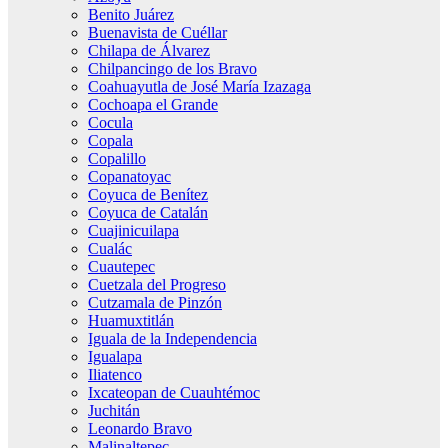
Benito Juárez
Buenavista de Cuéllar
Chilapa de Álvarez
Chilpancingo de los Bravo
Coahuayutla de José María Izazaga
Cochoapa el Grande
Cocula
Copala
Copalillo
Copanatoyac
Coyuca de Benítez
Coyuca de Catalán
Cuajinicuilapa
Cualác
Cuautepec
Cuetzala del Progreso
Cutzamala de Pinzón
Huamuxtitlán
Iguala de la Independencia
Igualapa
Iliatenco
Ixcateopan de Cuauhtémoc
Juchitán
Leonardo Bravo
Malinaltepec