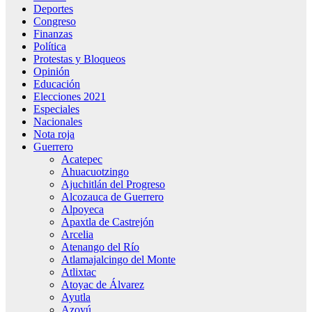
Deportes
Congreso
Finanzas
Política
Protestas y Bloqueos
Opinión
Educación
Elecciones 2021
Especiales
Nacionales
Nota roja
Guerrero
Acatepec
Ahuacuotzingo
Ajuchitlán del Progreso
Alcozauca de Guerrero
Alpoyeca
Apaxtla de Castrejón
Arcelia
Atenango del Río
Atlamajalcingo del Monte
Atlixtac
Atoyac de Álvarez
Ayutla
Azoyú