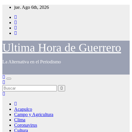
Saltar
jue. Ago 6th, 2026
al
contenido
Ultima Hora de Guerrero
La Alternativa en el Periodismo
Acapulco
Campo y Agricultura
Clima
Coronavirus
Cultura