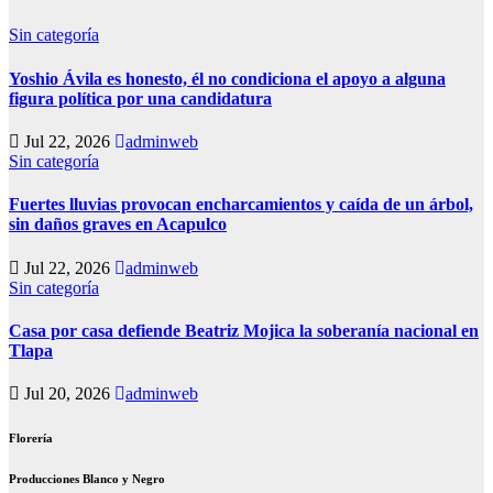
Sin categoría
Yoshio Ávila es honesto, él no condiciona el apoyo a alguna
figura política por una candidatura
Jul 22, 2026
adminweb
Sin categoría
Fuertes lluvias provocan encharcamientos y caída de un árbol,
sin daños graves en Acapulco
Jul 22, 2026
adminweb
Sin categoría
Casa por casa defiende Beatriz Mojica la soberanía nacional en
Tlapa
Jul 20, 2026
adminweb
Florería
Producciones Blanco y Negro