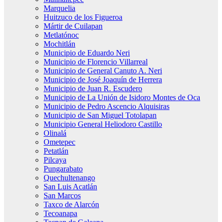
Marquelia
Huitzuco de los Figueroa
Mártir de Cuilapan
Metlatónoc
Mochitlán
Municipio de Eduardo Neri
Municipio de Florencio Villarreal
Municipio de General Canuto A. Neri
Municipio de José Joaquín de Herrera
Municipio de Juan R. Escudero
Municipio de La Unión de Isidoro Montes de Oca
Municipio de Pedro Ascencio Alquisiras
Municipio de San Miguel Totolapan
Municipio General Heliodoro Castillo
Olinalá
Ometepec
Petatlán
Pilcaya
Pungarabato
Quechultenango
San Luis Acatlán
San Marcos
Taxco de Alarcón
Tecoanapa