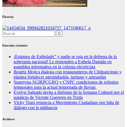
Florería
Entradas recientes
¡Estamos de Esthelado” y nadie se raja en la defensa de la
soberanía nacional! Le responden a Esthela Damián en
asamblea informativa en la colonia electricista
Beatriz Mojica dialoga con restauranteros de Chilpancingo y
plantea fortalecer agroindustria, turismo y artesanías
Supervisa SGIRPCGRO y CNPC condiciones de refugios
temporales para la actual temporada de lluvias
Evelyn Salgado invita a disfrutar de la Semana Cultural por el
natalicio de Vicente Guerrero en Tixtla
Vicky Trani renuncia a Movimiento Ciudadano por falta de
diálogo con la militancia
Archivos