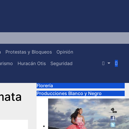
a
Protestas y Bloqueos
Opinión
urismo
Huracán Otis
Seguridad
Florería
 mata
Producciones Blanco y Negro