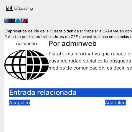
Navegación
Empresarios de Pie de la Cuesta piden dejar trabajar a CAPAMA en obr
Alertan por falsos trabajadores de CFE que extorsionan en colonias 
de
Por
adminweb
entradas
Plataforma informativa que renace de
cuya identidad social es la búsqueda
medios de comunicación; es decir, se
Entrada relacionada
Acapulco
Acapulco
Emiten aviso preventivo
FGR ent
por evento de Mar de
las sup
Fondo en las costas de
Ago 7, 2