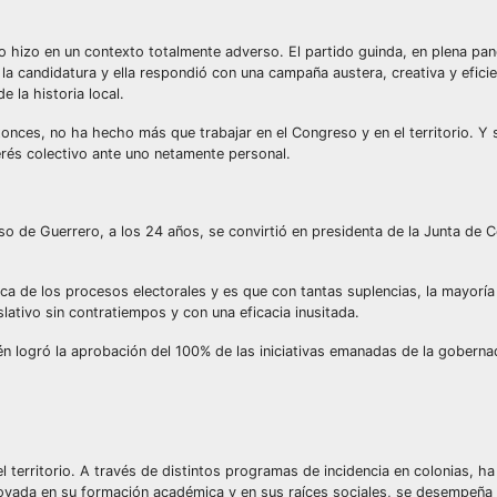
 hizo en un contexto totalmente adverso. El partido guinda, en plena pan
 la candidatura y ella respondió con una campaña austera, creativa y efici
 la historia local.
onces, no ha hecho más que trabajar en el Congreso y en el territorio. Y sí
terés colectivo ante uno netamente personal.
so de Guerrero, a los 24 años, se convirtió en presidenta de la Junta de 
stica de los procesos electorales y es que con tantas suplencias, la mayoría
slativo sin contratiempos y con una eficacia inusitada.
én logró la aprobación del 100% de las iniciativas emanadas de la gobern
l territorio. A través de distintos programas de incidencia en colonias, 
poyada en su formación académica y en sus raíces sociales, se desempeña