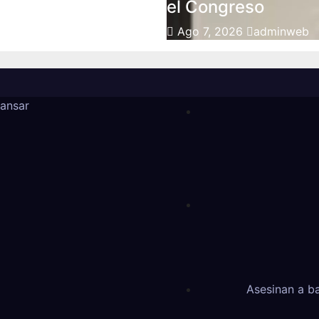
el Congreso
Ago 7, 2026
adminweb
ansar
Asesinan a b