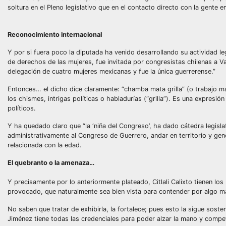
soltura en el Pleno legislativo que en el contacto directo con la gente e
Reconocimiento internacional
Y por si fuera poco la diputada ha venido desarrollando su actividad leg
de derechos de las mujeres, fue invitada por congresistas chilenas a V
delegación de cuatro mujeres mexicanas y fue la única guerrerense.”
Entonces… el dicho dice claramente: “chamba mata grilla” (o trabajo mata
los chismes, intrigas políticas o habladurías (“grilla”). Es una expresió
políticos.
Y ha quedado claro que “la ‘niña del Congreso’, ha dado cátedra legisl
administrativamente al Congreso de Guerrero, andar en territorio y gene
relacionada con la edad.
El quebranto o la amenaza…
Y precisamente por lo anteriormente plateado, Citlali Calixto tienen lo
provocado, que naturalmente sea bien vista para contender por algo má
No saben que tratar de exhibirla, la fortalece; pues esto la sigue sosten
Jiménez tiene todas las credenciales para poder alzar la mano y compet