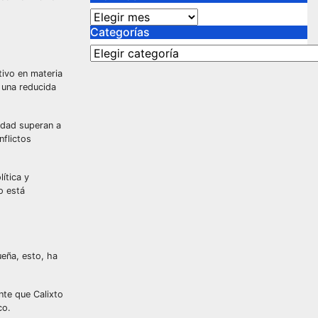
Archivos
Categorías
Categorías
tivo en materia
 una reducida
vidad superan a
nflictos
ítica y
o está
ueña, esto, ha
ente que Calixto
co.