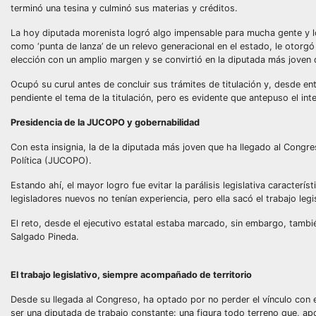
terminó una tesina y culminó sus materias y créditos.
La hoy diputada morenista logró algo impensable para mucha gente y lo
como ‘punta de lanza’ de un relevo generacional en el estado, le otorgó
elección con un amplio margen y se convirtió en la diputada más joven de
Ocupó su curul antes de concluir sus trámites de titulación y, desde ent
pendiente el tema de la titulación, pero es evidente que antepuso el in
Presidencia de la JUCOPO y gobernabilidad
Con esta insignia, la de la diputada más joven que ha llegado al Congre
Política (JUCOPO).
Estando ahí, el mayor logro fue evitar la parálisis legislativa caracterí
legisladores nuevos no tenían experiencia, pero ella sacó el trabajo legi
El reto, desde el ejecutivo estatal estaba marcado, sin embargo, tambi
Salgado Pineda.
El trabajo legislativo, siempre acompañado de territorio
Desde su llegada al Congreso, ha optado por no perder el vínculo con e
ser una diputada de trabajo constante: una figura todo terreno que, a