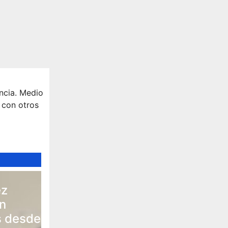
ncia. Medio
 con otros
ez
n
 desde