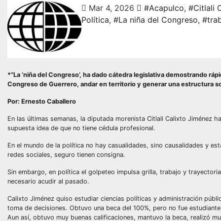
Mar 4, 2026
#Acapulco
,
#Citlali 
Política
,
#La niña del Congreso
,
#trab
*“La ‘niña del Congreso’, ha dado cátedra legislativa demostrando rápi
Congreso de Guerrero, andar en territorio y generar una estructura so
Por: Ernesto Caballero
En las últimas semanas, la diputada morenista Citlali Calixto Jiménez
supuesta idea de que no tiene cédula profesional.
En el mundo de la política no hay casualidades, sino causalidades y e
redes sociales, seguro tienen consigna.
Sin embargo, en política el golpeteo impulsa grilla, trabajo y trayectori
necesario acudir al pasado.
Calixto Jiménez quiso estudiar ciencias políticas y administración públi
toma de decisiones. Obtuvo una beca del 100%, pero no fue estudiante a
Aun así, obtuvo muy buenas calificaciones, mantuvo la beca, realizó muc