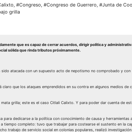
Calixto
,
#Congreso
,
#Congreso de Guerrero
,
#Junta de Coo
ajo grilla
damente que es capaz de cerrar acuerdos, dirigir política y administrati
cial sólida que rinda tributos próximamente.
 ha sido atacada con un supuesto acto de nepotismo no comprobado y con l
stá claro que los ataques emprendidos en su contra en algunos medios de 
a mata grilla; este es el caso Citlali Calixto. Y para poder dar cuenta de es
ca para dedicarse a la política con conocimiento de causa y herramientas a
 tiempo completo: tuvo que trabajar para costearse el sustento en la capi
ho trabajo de servicio social en colonias populares, realizó investigació