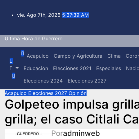
Saltar
al
vie. Ago 7th, 2026
5:37:39 AM
contenido
Ultima Hora de Guerrero
Acapulco
Campo y Agricultura
Clima
Coron
Educación
Elecciones 2021
Especiales
Nacio
Elecciones 2024
Elecciones 2027
Acapulco
Elecciones 2027
Opinión
Golpeteo impulsa grilla
grilla; el caso Citlali Ca
Por
adminweb