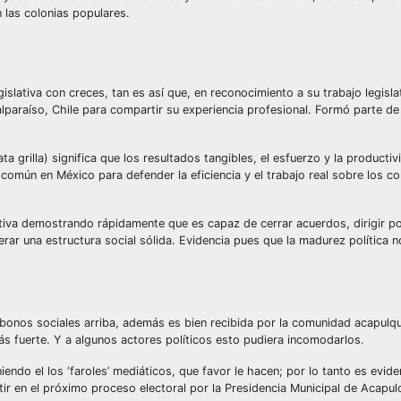
n las colonias populares.
islativa con creces, tan es así que, en reconocimiento a su trabajo legisla
alparaíso, Chile para compartir su experiencia profesional. Formó parte de
 grilla) significa que los resultados tangibles, el esfuerzo y la producti
n común en México para defender la eficiencia y el trabajo real sobre los co
ativa demostrando rápidamente que es capaz de cerrar acuerdos, dirigir pol
rar una estructura social sólida. Evidencia pues que la madurez política n
s bonos sociales arriba, además es bien recibida por la comunidad acapulq
s fuerte. Y a algunos actores políticos esto pudiera incomodarlos.
iendo el los ‘faroles’ mediáticos, que favor le hacen; por lo tanto es evid
ir en el próximo proceso electoral por la Presidencia Municipal de Acapul