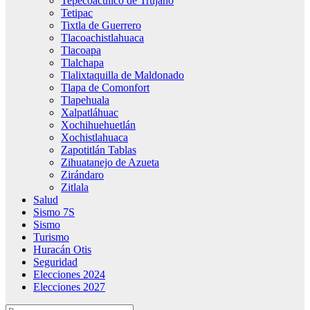
Tepecoacuilco de Trujano
Tetipac
Tixtla de Guerrero
Tlacoachistlahuaca
Tlacoapa
Tlalchapa
Tlalixtaquilla de Maldonado
Tlapa de Comonfort
Tlapehuala
Xalpatláhuac
Xochihuehuetlán
Xochistlahuaca
Zapotitlán Tablas
Zihuatanejo de Azueta
Zirándaro
Zitlala
Salud
Sismo 7S
Sismo
Turismo
Huracán Otis
Seguridad
Elecciones 2024
Elecciones 2027