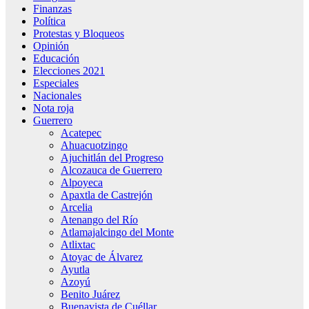
Finanzas
Política
Protestas y Bloqueos
Opinión
Educación
Elecciones 2021
Especiales
Nacionales
Nota roja
Guerrero
Acatepec
Ahuacuotzingo
Ajuchitlán del Progreso
Alcozauca de Guerrero
Alpoyeca
Apaxtla de Castrejón
Arcelia
Atenango del Río
Atlamajalcingo del Monte
Atlixtac
Atoyac de Álvarez
Ayutla
Azoyú
Benito Juárez
Buenavista de Cuéllar