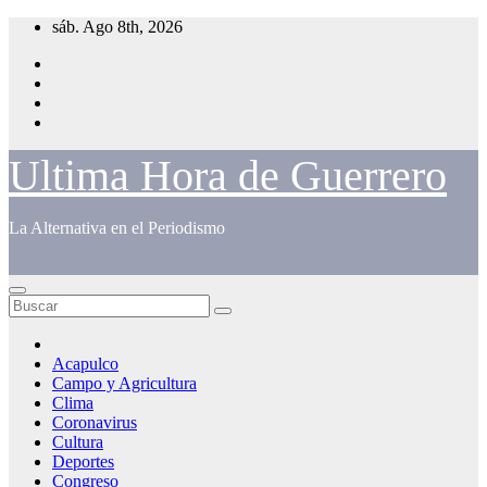
Saltar
sáb. Ago 8th, 2026
al
contenido
Ultima Hora de Guerrero
La Alternativa en el Periodismo
Acapulco
Campo y Agricultura
Clima
Coronavirus
Cultura
Deportes
Congreso