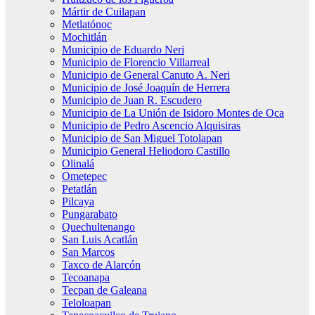
Mártir de Cuilapan
Metlatónoc
Mochitlán
Municipio de Eduardo Neri
Municipio de Florencio Villarreal
Municipio de General Canuto A. Neri
Municipio de José Joaquín de Herrera
Municipio de Juan R. Escudero
Municipio de La Unión de Isidoro Montes de Oca
Municipio de Pedro Ascencio Alquisiras
Municipio de San Miguel Totolapan
Municipio General Heliodoro Castillo
Olinalá
Ometepec
Petatlán
Pilcaya
Pungarabato
Quechultenango
San Luis Acatlán
San Marcos
Taxco de Alarcón
Tecoanapa
Tecpan de Galeana
Teloloapan