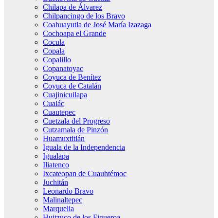
Chilapa de Álvarez
Chilpancingo de los Bravo
Coahuayutla de José María Izazaga
Cochoapa el Grande
Cocula
Copala
Copalillo
Copanatoyac
Coyuca de Benítez
Coyuca de Catalán
Cuajinicuilapa
Cualác
Cuautepec
Cuetzala del Progreso
Cutzamala de Pinzón
Huamuxtitlán
Iguala de la Independencia
Igualapa
Iliatenco
Ixcateopan de Cuauhtémoc
Juchitán
Leonardo Bravo
Malinaltepec
Marquelia
Huitzuco de los Figueroa