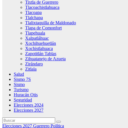
Tixtla de Guerrero
Tlacoachistlahuaca
Tlacoapa
Tlalchapa
Tlalixtaquilla de Maldonado
Tlapa de Comonfort
Tlapehuala
Xalpatláhuac
Xochihuehuetlán
Xochistlahuaca
Zapotitlán Tablas
Zihuatanejo de Azueta
Zirándaro
Zitlala
Salud
Sismo 7S
Sismo
Turismo
Huracán Otis
Seguridad
Elecciones 2024
Elecciones 2027
Elecciones 2027
Guerrero
Política