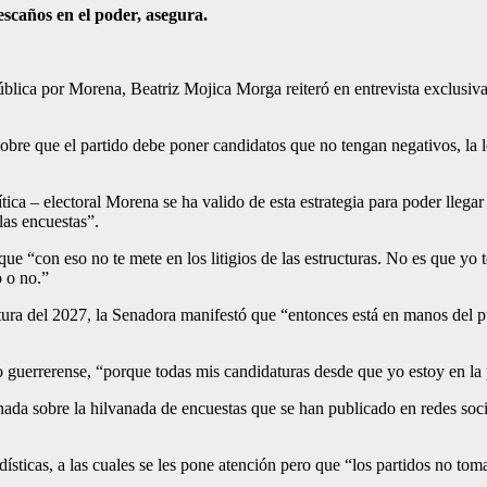
escaños en el poder, asegura.
lica por Morena, Beatriz Mojica Morga reiteró en entrevista exclusiva 
.
d sobre que el partido debe poner candidatos que no tengan negativos, l
tica – electoral Morena se ha valido de esta estrategia para poder llega
las encuestas”.
que “con eso no te mete en los litigios de las estructuras. No es que y
o o no.”
natura del 2027, la Senadora manifestó que “entonces está en manos del p
guerrerense, “porque todas mis candidaturas desde que yo estoy en la po
ada sobre la hilvanada de encuestas que se han publicado en redes social
sticas, a las cuales se les pone atención pero que “los partidos no toma