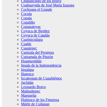
Chilpancingo de los Bravo
Coahuayutla de José María Izazaga
Cochoapa el Grande
Cocula
Copala
Copalillo
Copanatoyac
Coyuca de Benítez
Coyuca de Catalán
Cuajinicuilapa
Cualác
Cuautepec
Cuetzala del Progreso
Cutzamala de Pinzón
Huamuxtitlán
Iguala de la Independencia
Igualapa
Iliatenco
Ixcateopan de Cuauhtémoc
Juchitán
Leonardo Bravo
Malinaltepec
Marquelia
Huitzuco de los Figueroa
Mártir de Cuilapan