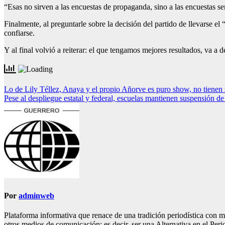
“Esas no sirven a las encuestas de propaganda, sino a las encuestas ser
Finalmente, al preguntarle sobre la decisión del partido de llevarse e
confiarse.
Y al final volvió a reiterar: el que tengamos mejores resultados, va 
Navegación
Lo de Lily Téllez, Anaya y el propio Añorve es puro show, no tienen
Pese al despliegue estatal y federal, escuelas mantienen suspensión d
de
entradas
Por
adminweb
Plataforma informativa que renace de una tradición periodística con m
otros medios de comunicación; es decir, ser una Alternativa en el Per