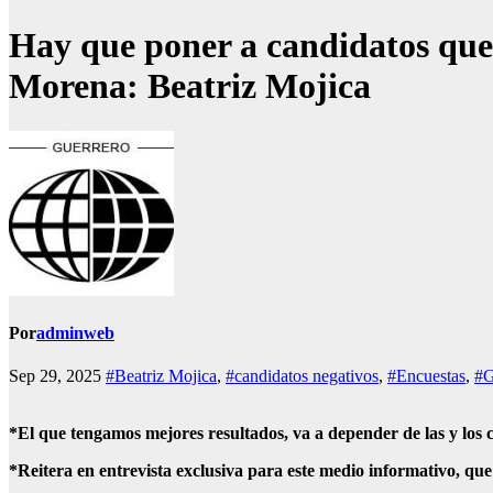
Hay que poner a candidatos que 
Morena: Beatriz Mojica
Por
adminweb
Sep 29, 2025
#Beatriz Mojica
,
#candidatos negativos
,
#Encuestas
,
#G
*El que tengamos mejores resultados, va a depender de las y los
*Reitera en entrevista exclusiva para este medio informativo, qu