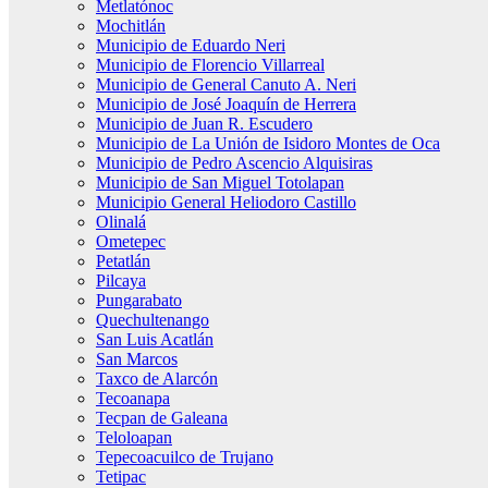
Metlatónoc
Mochitlán
Municipio de Eduardo Neri
Municipio de Florencio Villarreal
Municipio de General Canuto A. Neri
Municipio de José Joaquín de Herrera
Municipio de Juan R. Escudero
Municipio de La Unión de Isidoro Montes de Oca
Municipio de Pedro Ascencio Alquisiras
Municipio de San Miguel Totolapan
Municipio General Heliodoro Castillo
Olinalá
Ometepec
Petatlán
Pilcaya
Pungarabato
Quechultenango
San Luis Acatlán
San Marcos
Taxco de Alarcón
Tecoanapa
Tecpan de Galeana
Teloloapan
Tepecoacuilco de Trujano
Tetipac