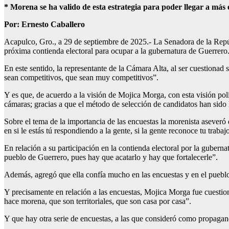
* Morena se ha valido de esta estrategia para poder llegar a más 
Por: Ernesto Caballero
Acapulco, Gro., a 29 de septiembre de 2025.- La Senadora de la Repúb
próxima contienda electoral para ocupar a la gubernatura de Guerrero
En este sentido, la representante de la Cámara Alta, al ser cuestiona
sean competitivos, que sean muy competitivos”.
Y es que, de acuerdo a la visión de Mojica Morga, con esta visión polí
cámaras; gracias a que el método de selección de candidatos han sido 
Sobre el tema de la importancia de las encuestas la morenista aseveró 
en si le estás tú respondiendo a la gente, si la gente reconoce tu trabaj
En relación a su participación en la contienda electoral por la guber
pueblo de Guerrero, pues hay que acatarlo y hay que fortalecerle”.
Además, agregó que ella confía mucho en las encuestas y en el pueblo 
Y precisamente en relación a las encuestas, Mojica Morga fue cuestion
hace morena, que son territoriales, que son casa por casa”.
Y que hay otra serie de encuestas, a las que consideró como propagandí