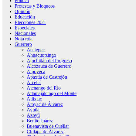
Política
Protestas y Bloqueos
Opinión
Educación
Elecciones 2021
Especiales
Nacionales
Nota roja
Guerrero
Acatepec
Ahuacuotzingo
Ajuchitlán del Progreso
Alcozauca de Guerrero
Alpoyeca
Apaxtla de Castrejón
Arcelia
Atenango del Río
Atlamajalcingo del Monte
Atlixtac
Atoyac de Álvarez
Ayutla
Azoyú
Benito Juárez
Buenavista de Cuéllar
Chilapa de Álvarez