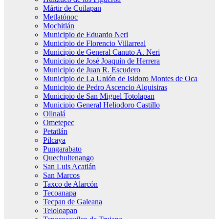
Mártir de Cuilapan
Metlatónoc
Mochitlán
Municipio de Eduardo Neri
Municipio de Florencio Villarreal
Municipio de General Canuto A. Neri
Municipio de José Joaquín de Herrera
Municipio de Juan R. Escudero
Municipio de La Unión de Isidoro Montes de Oca
Municipio de Pedro Ascencio Alquisiras
Municipio de San Miguel Totolapan
Municipio General Heliodoro Castillo
Olinalá
Ometepec
Petatlán
Pilcaya
Pungarabato
Quechultenango
San Luis Acatlán
San Marcos
Taxco de Alarcón
Tecoanapa
Tecpan de Galeana
Teloloapan