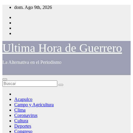
Saltar
dom. Ago 9th, 2026
al
contenido
Ultima Hora de Guerrero
La Alternativa en el Periodismo
Acapulco
Campo y Agricultura
Clima
Coronavirus
Cultura
Deportes
Congreso