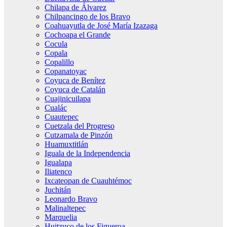
Chilapa de Álvarez
Chilpancingo de los Bravo
Coahuayutla de José María Izazaga
Cochoapa el Grande
Cocula
Copala
Copalillo
Copanatoyac
Coyuca de Benítez
Coyuca de Catalán
Cuajinicuilapa
Cualác
Cuautepec
Cuetzala del Progreso
Cutzamala de Pinzón
Huamuxtitlán
Iguala de la Independencia
Igualapa
Iliatenco
Ixcateopan de Cuauhtémoc
Juchitán
Leonardo Bravo
Malinaltepec
Marquelia
Huitzuco de los Figueroa