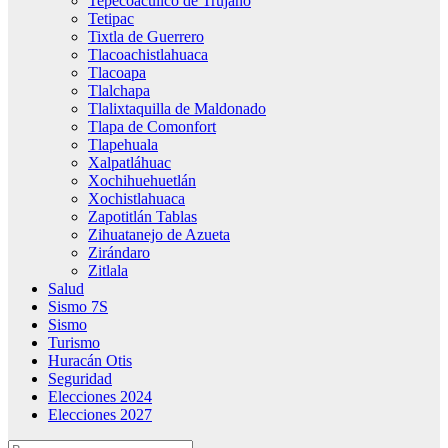
Tepecoacuilco de Trujano
Tetipac
Tixtla de Guerrero
Tlacoachistlahuaca
Tlacoapa
Tlalchapa
Tlalixtaquilla de Maldonado
Tlapa de Comonfort
Tlapehuala
Xalpatláhuac
Xochihuehuetlán
Xochistlahuaca
Zapotitlán Tablas
Zihuatanejo de Azueta
Zirándaro
Zitlala
Salud
Sismo 7S
Sismo
Turismo
Huracán Otis
Seguridad
Elecciones 2024
Elecciones 2027