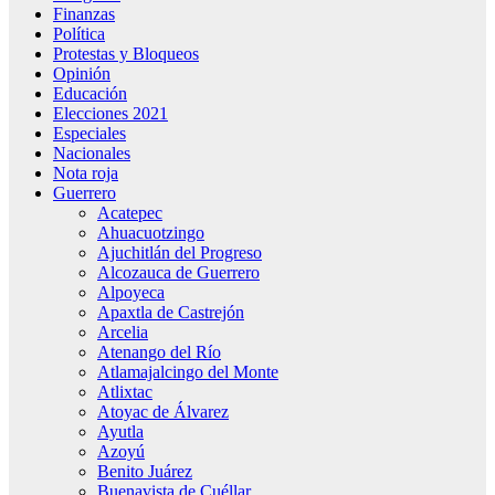
Finanzas
Política
Protestas y Bloqueos
Opinión
Educación
Elecciones 2021
Especiales
Nacionales
Nota roja
Guerrero
Acatepec
Ahuacuotzingo
Ajuchitlán del Progreso
Alcozauca de Guerrero
Alpoyeca
Apaxtla de Castrejón
Arcelia
Atenango del Río
Atlamajalcingo del Monte
Atlixtac
Atoyac de Álvarez
Ayutla
Azoyú
Benito Juárez
Buenavista de Cuéllar