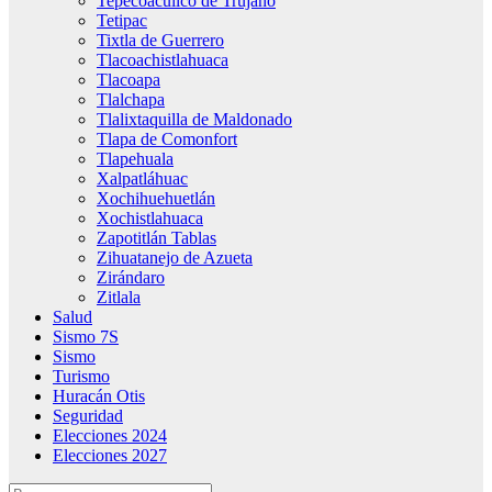
Tepecoacuilco de Trujano
Tetipac
Tixtla de Guerrero
Tlacoachistlahuaca
Tlacoapa
Tlalchapa
Tlalixtaquilla de Maldonado
Tlapa de Comonfort
Tlapehuala
Xalpatláhuac
Xochihuehuetlán
Xochistlahuaca
Zapotitlán Tablas
Zihuatanejo de Azueta
Zirándaro
Zitlala
Salud
Sismo 7S
Sismo
Turismo
Huracán Otis
Seguridad
Elecciones 2024
Elecciones 2027