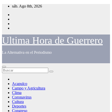
Saltar
sáb. Ago 8th, 2026
al
contenido
Ultima Hora de Guerrero
La Alternativa en el Periodismo
Acapulco
Campo y Agricultura
Clima
Coronavirus
Cultura
Deportes
Congreso