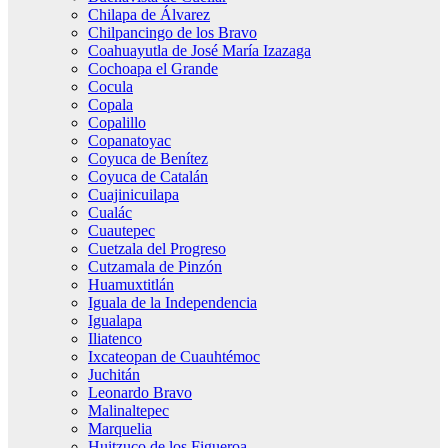
Chilapa de Álvarez
Chilpancingo de los Bravo
Coahuayutla de José María Izazaga
Cochoapa el Grande
Cocula
Copala
Copalillo
Copanatoyac
Coyuca de Benítez
Coyuca de Catalán
Cuajinicuilapa
Cualác
Cuautepec
Cuetzala del Progreso
Cutzamala de Pinzón
Huamuxtitlán
Iguala de la Independencia
Igualapa
Iliatenco
Ixcateopan de Cuauhtémoc
Juchitán
Leonardo Bravo
Malinaltepec
Marquelia
Huitzuco de los Figueroa