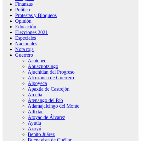
Finanzas
Política
Protestas y Bloqueos
Opinión
Educación
Elecciones 2021
Especiales
Nacionales
Nota roja
Guerrero
Acatepec
Ahuacuotzingo
Ajuchitlán del Progreso
Alcozauca de Guerrero
Alpoyeca
Apaxtla de Castrejón
Arcelia
Atenango del Río
Atlamajalcingo del Monte
Atlixtac
Atoyac de Álvarez
Ayutla
Azoyú
Benito Juárez
Buenavista de Cuéllar