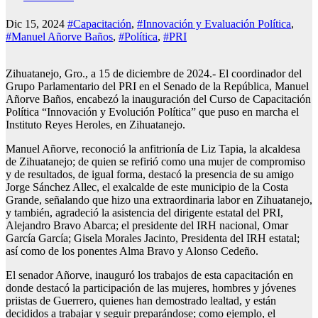
Dic 15, 2024
#Capacitación
,
#Innovación y Evaluación Política
,
#Manuel Añorve Baños
,
#Política
,
#PRI
Zihuatanejo, Gro., a 15 de diciembre de 2024.- El coordinador del
Grupo Parlamentario del PRI en el Senado de la República, Manuel
Añorve Baños, encabezó la inauguración del Curso de Capacitación
Política “Innovación y Evolución Política” que puso en marcha el
Instituto Reyes Heroles, en Zihuatanejo.
Manuel Añorve, reconoció la anfitrionía de Liz Tapia, la alcaldesa
de Zihuatanejo; de quien se refirió como una mujer de compromiso
y de resultados, de igual forma, destacó la presencia de su amigo
Jorge Sánchez Allec, el exalcalde de este municipio de la Costa
Grande, señalando que hizo una extraordinaria labor en Zihuatanejo,
y también, agradeció la asistencia del dirigente estatal del PRI,
Alejandro Bravo Abarca; el presidente del IRH nacional, Omar
García García; Gisela Morales Jacinto, Presidenta del IRH estatal;
así como de los ponentes Alma Bravo y Alonso Cedeño.
El senador Añorve, inauguró los trabajos de esta capacitación en
donde destacó la participación de las mujeres, hombres y jóvenes
priistas de Guerrero, quienes han demostrado lealtad, y están
decididos a trabajar y seguir preparándose; como ejemplo, el