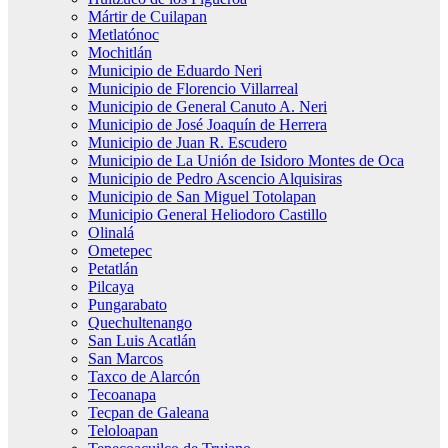
Mártir de Cuilapan
Metlatónoc
Mochitlán
Municipio de Eduardo Neri
Municipio de Florencio Villarreal
Municipio de General Canuto A. Neri
Municipio de José Joaquín de Herrera
Municipio de Juan R. Escudero
Municipio de La Unión de Isidoro Montes de Oca
Municipio de Pedro Ascencio Alquisiras
Municipio de San Miguel Totolapan
Municipio General Heliodoro Castillo
Olinalá
Ometepec
Petatlán
Pilcaya
Pungarabato
Quechultenango
San Luis Acatlán
San Marcos
Taxco de Alarcón
Tecoanapa
Tecpan de Galeana
Teloloapan