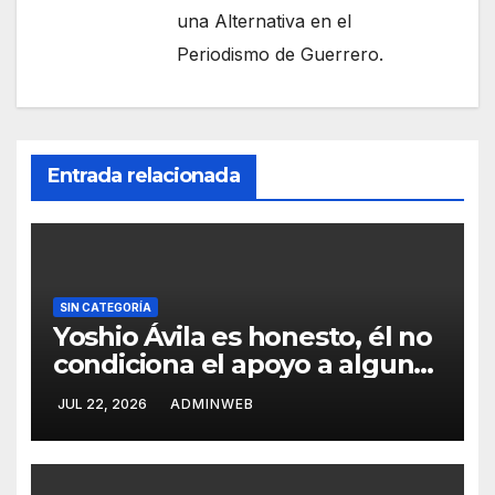
una Alternativa en el
Periodismo de Guerrero.
Entrada relacionada
SIN CATEGORÍA
Yoshio Ávila es honesto, él no
condiciona el apoyo a alguna
figura política por una
JUL 22, 2026
ADMINWEB
candidatura