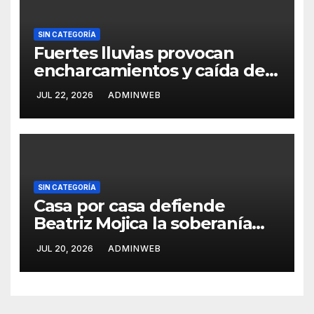
SIN CATEGORÍA
Fuertes lluvias provocan
encharcamientos y caída de
un árbol, sin daños graves en
JUL 22, 2026
ADMINWEB
Acapulco
SIN CATEGORÍA
Casa por casa defiende
Beatriz Mojica la soberanía
nacional en Tlapa
JUL 20, 2026
ADMINWEB