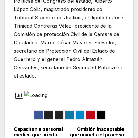
Políticas del Congreso del estado, Alberto
López Celis, magistrado presidente del
Tribunal Superior de Justicia, el diputado José
Trinidad Contreras Vélez, presidente de la
Comisión de protección Civil de la Cámara de
Diputados, Marco César Mayares Salvador,
secretario de Protección Civil del Estado de
Guerrero y el general Pedro Almazán
Cervantes, secretario de Seguridad Pública en
el estado.
Capacitan a personal
Omisión inaceptable
Navegación
médico que brinda
que mancha el proceso