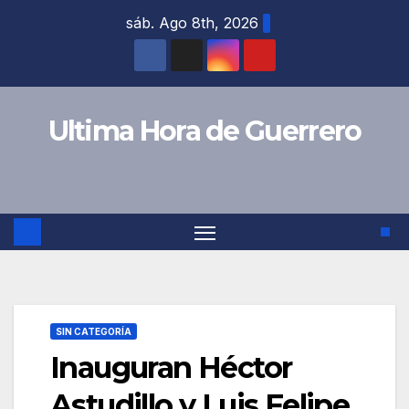
Saltar
sáb. Ago 8th, 2026
al
contenido
Ultima Hora de Guerrero
SIN CATEGORÍA
Inauguran Héctor
Astudillo y Luis Felipe