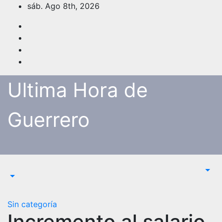
Saltar
sáb. Ago 8th, 2026
al
contenido
Ultima Hora de
Guerrero
Sin categoría
Incremento al salario