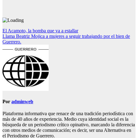
Navegación
El Acamoto, la bomba que va a estallar
Llama Beatriz Mojica a mujeres a seguir trabajando por el bien de
de
Guerrero.
entradas
Por
adminweb
Plataforma informativa que renace de una tradición periodística con
más de 40 años de experiencia. Medio cuya identidad social es la
búsqueda de un periodismo crítico opinativo, marcando la diferencia
con otros medios de comunicación; es decir, ser una Alternativa en
el Periodismo de Guerrero.