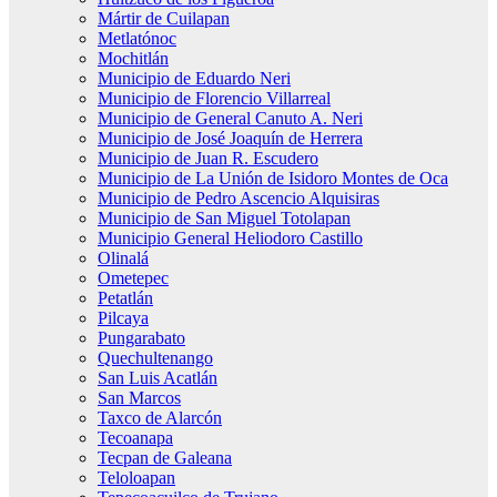
Mártir de Cuilapan
Metlatónoc
Mochitlán
Municipio de Eduardo Neri
Municipio de Florencio Villarreal
Municipio de General Canuto A. Neri
Municipio de José Joaquín de Herrera
Municipio de Juan R. Escudero
Municipio de La Unión de Isidoro Montes de Oca
Municipio de Pedro Ascencio Alquisiras
Municipio de San Miguel Totolapan
Municipio General Heliodoro Castillo
Olinalá
Ometepec
Petatlán
Pilcaya
Pungarabato
Quechultenango
San Luis Acatlán
San Marcos
Taxco de Alarcón
Tecoanapa
Tecpan de Galeana
Teloloapan