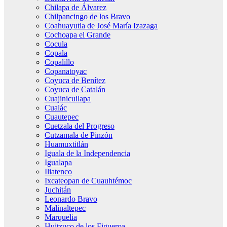
Chilapa de Álvarez
Chilpancingo de los Bravo
Coahuayutla de José María Izazaga
Cochoapa el Grande
Cocula
Copala
Copalillo
Copanatoyac
Coyuca de Benítez
Coyuca de Catalán
Cuajinicuilapa
Cualác
Cuautepec
Cuetzala del Progreso
Cutzamala de Pinzón
Huamuxtitlán
Iguala de la Independencia
Igualapa
Iliatenco
Ixcateopan de Cuauhtémoc
Juchitán
Leonardo Bravo
Malinaltepec
Marquelia
Huitzuco de los Figueroa