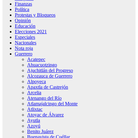
Finanzas
Política
Protestas y Bloqueos
Opinión
Educación
Elecciones 2021
Especiales
Nacionales
Nota roja
Guerrero
Acatepec
Ahuacuotzingo
Ajuchitlán del Progreso
Alcozauca de Guerrero
Alpoyeca
Apaxtla de Castrejón
Arcelia
Atenango del Río
Atlamajalcingo del Monte
Atlixtac
Atoyac de Álvarez
Ayutla
Azoyú
Benito Juárez
Buenavista de Cuéllar