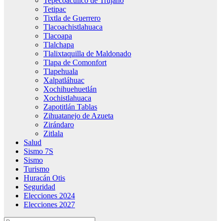
Tepecoacuilco de Trujano
Tetipac
Tixtla de Guerrero
Tlacoachistlahuaca
Tlacoapa
Tlalchapa
Tlalixtaquilla de Maldonado
Tlapa de Comonfort
Tlapehuala
Xalpatláhuac
Xochihuehuetlán
Xochistlahuaca
Zapotitlán Tablas
Zihuatanejo de Azueta
Zirándaro
Zitlala
Salud
Sismo 7S
Sismo
Turismo
Huracán Otis
Seguridad
Elecciones 2024
Elecciones 2027