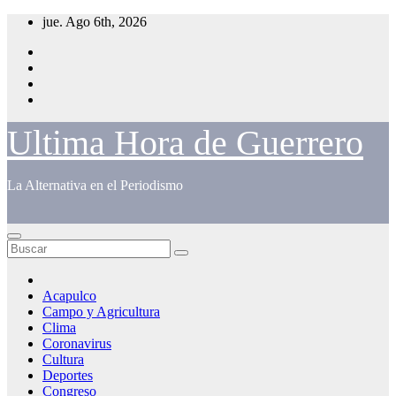
Saltar
jue. Ago 6th, 2026
al
contenido
Ultima Hora de Guerrero
La Alternativa en el Periodismo
Acapulco
Campo y Agricultura
Clima
Coronavirus
Cultura
Deportes
Congreso