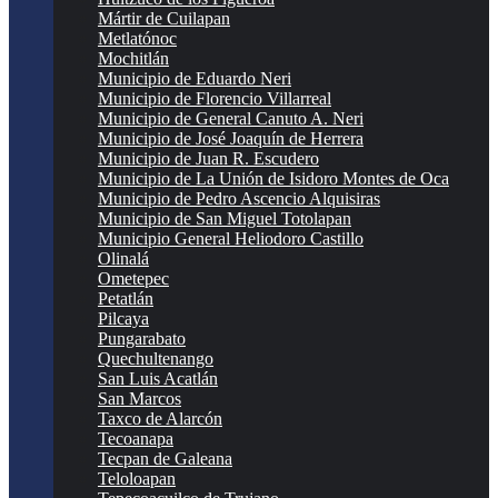
Mártir de Cuilapan
Metlatónoc
Mochitlán
Municipio de Eduardo Neri
Municipio de Florencio Villarreal
Municipio de General Canuto A. Neri
Municipio de José Joaquín de Herrera
Municipio de Juan R. Escudero
Municipio de La Unión de Isidoro Montes de Oca
Municipio de Pedro Ascencio Alquisiras
Municipio de San Miguel Totolapan
Municipio General Heliodoro Castillo
Olinalá
Ometepec
Petatlán
Pilcaya
Pungarabato
Quechultenango
San Luis Acatlán
San Marcos
Taxco de Alarcón
Tecoanapa
Tecpan de Galeana
Teloloapan