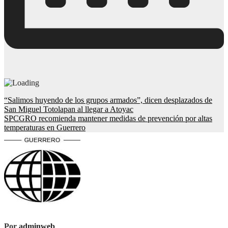
Navegación
“Salimos huyendo de los grupos armados”, dicen desplazados de
San Miguel Totolapan al llegar a Atoyac
de
SPCGRO recomienda mantener medidas de prevención por altas
entradas
temperaturas en Guerrero
Por
adminweb