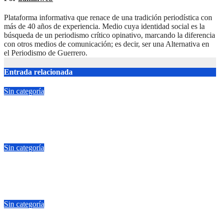
Plataforma informativa que renace de una tradición periodística con
más de 40 años de experiencia. Medio cuya identidad social es la
búsqueda de un periodismo crítico opinativo, marcando la diferencia
con otros medios de comunicación; es decir, ser una Alternativa en
el Periodismo de Guerrero.
Entrada relacionada
Sin categoría
Yoshio Ávila es honesto, él no condiciona el apoyo a alguna
figura política por una candidatura
Jul 22, 2026
adminweb
Sin categoría
Fuertes lluvias provocan encharcamientos y caída de un árbol,
sin daños graves en Acapulco
Jul 22, 2026
adminweb
Sin categoría