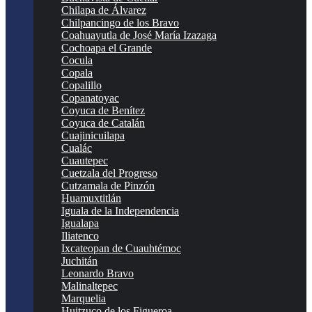
Chilapa de Álvarez
Chilpancingo de los Bravo
Coahuayutla de José María Izazaga
Cochoapa el Grande
Cocula
Copala
Copalillo
Copanatoyac
Coyuca de Benítez
Coyuca de Catalán
Cuajinicuilapa
Cualác
Cuautepec
Cuetzala del Progreso
Cutzamala de Pinzón
Huamuxtitlán
Iguala de la Independencia
Igualapa
Iliatenco
Ixcateopan de Cuauhtémoc
Juchitán
Leonardo Bravo
Malinaltepec
Marquelia
Huitzuco de los Figueroa