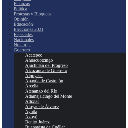
Finanzas
Política
Protestas y Bloqueos
Opinión
Educación
Elecciones 2021
Especiales
Nacionales
Nota roja
Guerrero
Acatepec
Ahuacuotzingo
Ajuchitlán del Progreso
Alcozauca de Guerrero
Alpoyeca
Apaxtla de Castrejón
Arcelia
Atenango del Río
Atlamajalcingo del Monte
Atlixtac
Atoyac de Álvarez
Ayutla
Azoyú
Benito Juárez
Buenavista de Cuéllar