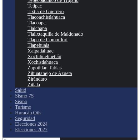
Tepecoacuilco de Trujano
Tetipac
Tixtla de Guerrero
Tlacoachistlahuaca
Tlacoapa
Tlalchapa
Tlalixtaquilla de Maldonado
Tlapa de Comonfort
Tlapehuala
Xalpatláhuac
Xochihuehuetlán
Xochistlahuaca
Zapotitlán Tablas
Zihuatanejo de Azueta
Zirándaro
Zitlala
Salud
Sismo 7S
Sismo
Turismo
Huracán Otis
Seguridad
Elecciones 2024
Elecciones 2027