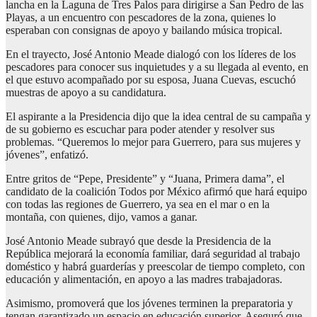
lancha en la Laguna de Tres Palos para dirigirse a San Pedro de las
Playas, a un encuentro con pescadores de la zona, quienes lo
esperaban con consignas de apoyo y bailando música tropical.
En el trayecto, José Antonio Meade dialogó con los líderes de los
pescadores para conocer sus inquietudes y a su llegada al evento, en
el que estuvo acompañado por su esposa, Juana Cuevas, escuchó
muestras de apoyo a su candidatura.
El aspirante a la Presidencia dijo que la idea central de su campaña y
de su gobierno es escuchar para poder atender y resolver sus
problemas. “Queremos lo mejor para Guerrero, para sus mujeres y
jóvenes”, enfatizó.
Entre gritos de “Pepe, Presidente” y “Juana, Primera dama”, el
candidato de la coalición Todos por México afirmó que hará equipo
con todas las regiones de Guerrero, ya sea en el mar o en la
montaña, con quienes, dijo, vamos a ganar.
José Antonio Meade subrayó que desde la Presidencia de la
República mejorará la economía familiar, dará seguridad al trabajo
doméstico y habrá guarderías y preescolar de tiempo completo, con
educación y alimentación, en apoyo a las madres trabajadoras.
Asimismo, promoverá que los jóvenes terminen la preparatoria y
tengan garantizado un espacio en educación superior. Aseguró que