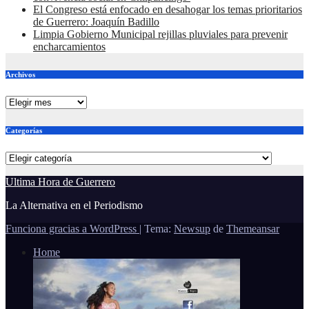
El Congreso está enfocado en desahogar los temas prioritarios
de Guerrero: Joaquín Badillo
Limpia Gobierno Municipal rejillas pluviales para prevenir
encharcamientos
Archivos
Archivos
Categorías
Categorías
Ultima Hora de Guerrero
La Alternativa en el Periodismo
Funciona gracias a WordPress
|
Tema:
Newsup
de
Themeansar
Home