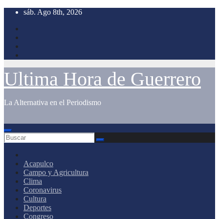
Saltar
sáb. Ago 8th, 2026
al
contenido
Ultima Hora de Guerrero
La Alternativa en el Periodismo
Acapulco
Campo y Agricultura
Clima
Coronavirus
Cultura
Deportes
Congreso