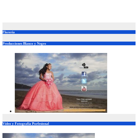
Casa por casa defiende Beatriz Mojica la soberanía nacional en
Tlapa
Jul 20, 2026
adminweb
Florería
Producciones Blanco y Negro
Video y Fotografía Porfesional