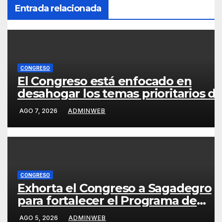
Entrada relacionada
CONGRESO
El Congreso está enfocado en
desahogar los temas prioritarios d
Guerrero: Joaquín Badillo
AGO 7, 2026
ADMINWEB
CONGRESO
Exhorta el Congreso a Sagadegro
para fortalecer el Programa de
Apoyo a Productores de Maíz
AGO 5, 2026
ADMINWEB