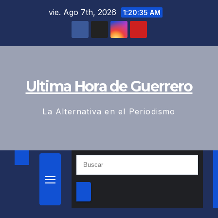
Saltar
vie. Ago 7th, 2026
1:20:36 AM
al
contenido
Ultima Hora de Guerrero
La Alternativa en el Periodismo