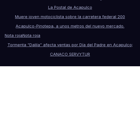
La Postal de Acapulco
Muere joven motociclista sobre la carretera federal 200
Acapulco-Pinotepa, a unos metros del nuevo mercado.
Nota roja
Nota roja
Tormenta “Dalila” afecta ventas por Día del Padre en Acapulco;
CANACO SERVYTUR