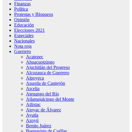
Finanzas
Política
Protestas y Bloqueos
Opinión
Educación
Elecciones 2021
Especiales
Nacionales
Nota roja
Guerrero
Acatepec
Ahuacuotzingo
Ajuchitlán del Progreso
Alcozauca de Guerrero
Alpoyeca
Apaxtla de Castrejón
Arcelia
Atenango del Río
Atlamajalcingo del Monte
Atlixtac
Atoyac de Álvarez
Ayutla
Azoyú
Benito Juárez
Buenavista de Cuéllar