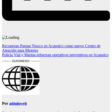
Navegación
Recuperan Parque Nuxco en Acapulco como nuevo Centro de
Atención para Mujeres
de
Policía Vial y Marina refuerzan operativos preventivos en Acapulco
entradas
Por
adminweb