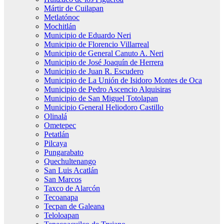
Mártir de Cuilapan
Metlatónoc
Mochitlán
Municipio de Eduardo Neri
Municipio de Florencio Villarreal
Municipio de General Canuto A. Neri
Municipio de José Joaquín de Herrera
Municipio de Juan R. Escudero
Municipio de La Unión de Isidoro Montes de Oca
Municipio de Pedro Ascencio Alquisiras
Municipio de San Miguel Totolapan
Municipio General Heliodoro Castillo
Olinalá
Ometepec
Petatlán
Pilcaya
Pungarabato
Quechultenango
San Luis Acatlán
San Marcos
Taxco de Alarcón
Tecoanapa
Tecpan de Galeana
Teloloapan