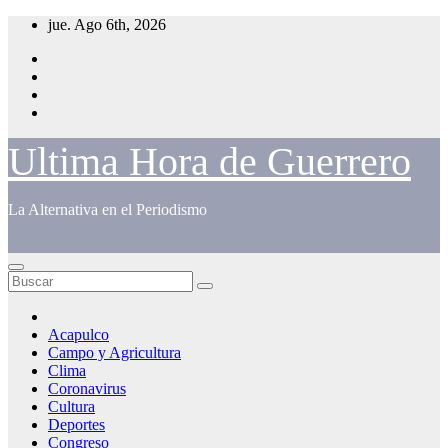
Saltar
jue. Ago 6th, 2026
al
contenido
Ultima Hora de Guerrero
La Alternativa en el Periodismo
Acapulco
Campo y Agricultura
Clima
Coronavirus
Cultura
Deportes
Congreso