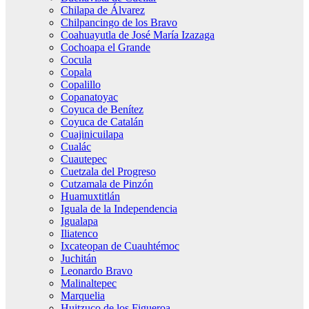
Chilapa de Álvarez
Chilpancingo de los Bravo
Coahuayutla de José María Izazaga
Cochoapa el Grande
Cocula
Copala
Copalillo
Copanatoyac
Coyuca de Benítez
Coyuca de Catalán
Cuajinicuilapa
Cualác
Cuautepec
Cuetzala del Progreso
Cutzamala de Pinzón
Huamuxtitlán
Iguala de la Independencia
Igualapa
Iliatenco
Ixcateopan de Cuauhtémoc
Juchitán
Leonardo Bravo
Malinaltepec
Marquelia
Huitzuco de los Figueroa