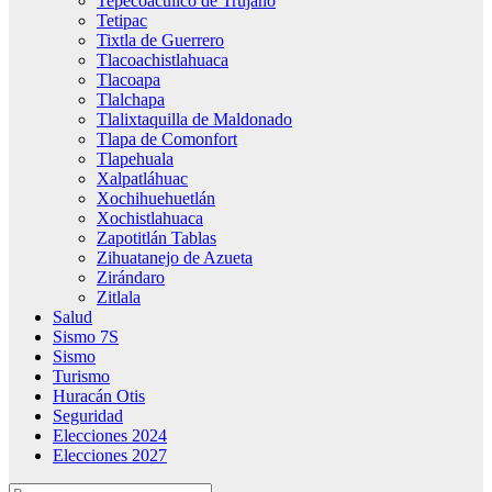
Tepecoacuilco de Trujano
Tetipac
Tixtla de Guerrero
Tlacoachistlahuaca
Tlacoapa
Tlalchapa
Tlalixtaquilla de Maldonado
Tlapa de Comonfort
Tlapehuala
Xalpatláhuac
Xochihuehuetlán
Xochistlahuaca
Zapotitlán Tablas
Zihuatanejo de Azueta
Zirándaro
Zitlala
Salud
Sismo 7S
Sismo
Turismo
Huracán Otis
Seguridad
Elecciones 2024
Elecciones 2027