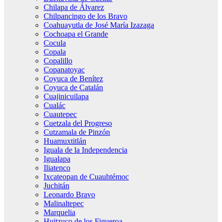
Chilapa de Álvarez
Chilpancingo de los Bravo
Coahuayutla de José María Izazaga
Cochoapa el Grande
Cocula
Copala
Copalillo
Copanatoyac
Coyuca de Benítez
Coyuca de Catalán
Cuajinicuilapa
Cualác
Cuautepec
Cuetzala del Progreso
Cutzamala de Pinzón
Huamuxtitlán
Iguala de la Independencia
Igualapa
Iliatenco
Ixcateopan de Cuauhtémoc
Juchitán
Leonardo Bravo
Malinaltepec
Marquelia
Huitzuco de los Figueroa