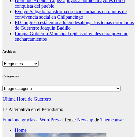
Defiende Abelina López apoyos a adultos mayores como
conquista del pueblo
Evelyn Salgado transforma espacios urbanos en puntos de
convivencia social en Chilpancingo
El Congreso está enfocado en desahogar los temas prioritarios
de Guerrero: Joaquín Badillo
Limpia Gobierno Municipal rejillas pluviales para prevenir
encharcamientos
Archivos
Archivos
Categorías
Categorías
Ultima Hora de Guerrero
La Alternativa en el Periodismo
Funciona gracias a WordPress
|
Tema:
Newsup
de
Themeansar
Home