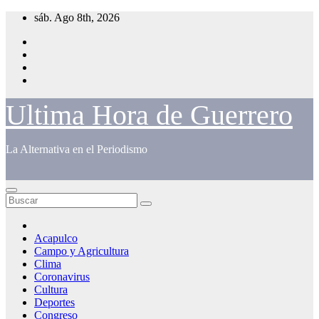
Saltar
sáb. Ago 8th, 2026
al
contenido
Ultima Hora de Guerrero
La Alternativa en el Periodismo
Acapulco
Campo y Agricultura
Clima
Coronavirus
Cultura
Deportes
Congreso