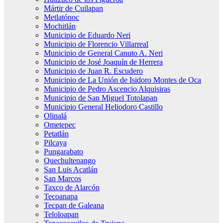
Mártir de Cuilapan
Metlatónoc
Mochitlán
Municipio de Eduardo Neri
Municipio de Florencio Villarreal
Municipio de General Canuto A. Neri
Municipio de José Joaquín de Herrera
Municipio de Juan R. Escudero
Municipio de La Unión de Isidoro Montes de Oca
Municipio de Pedro Ascencio Alquisiras
Municipio de San Miguel Totolapan
Municipio General Heliodoro Castillo
Olinalá
Ometepec
Petatlán
Pilcaya
Pungarabato
Quechultenango
San Luis Acatlán
San Marcos
Taxco de Alarcón
Tecoanapa
Tecpan de Galeana
Teloloapan