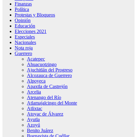
Finanzas
Política
Protestas y Bloqueos
Opinión
Educación
Elecciones 2021
Especiales
Nacionales
Nota roja
Guerrero
Acatepec
Ahuacuotzingo
Ajuchitlán del Progreso
Alcozauca de Guerrero
Alpoyeca
Apaxtla de Castrejón
Arcelia
Atenango del Río
Atlamajalcingo del Monte
Atlixtac
Atoyac de Álvarez
Ayutla
Azoyú
Benito Juárez
Buenavista de Cuéllar