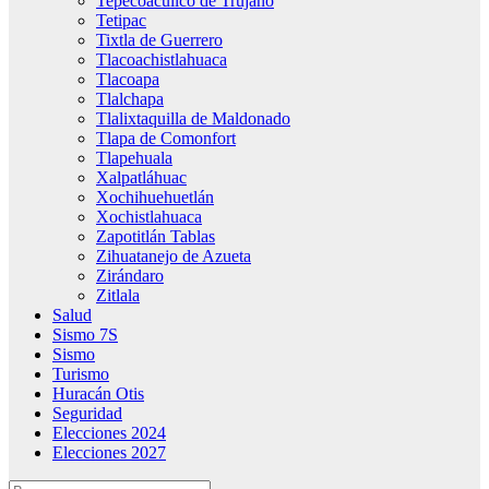
Tepecoacuilco de Trujano
Tetipac
Tixtla de Guerrero
Tlacoachistlahuaca
Tlacoapa
Tlalchapa
Tlalixtaquilla de Maldonado
Tlapa de Comonfort
Tlapehuala
Xalpatláhuac
Xochihuehuetlán
Xochistlahuaca
Zapotitlán Tablas
Zihuatanejo de Azueta
Zirándaro
Zitlala
Salud
Sismo 7S
Sismo
Turismo
Huracán Otis
Seguridad
Elecciones 2024
Elecciones 2027