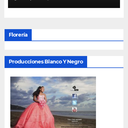
contenidos de medios de
comunicación y limitar
libertad de expresión: Manuel
Añorve
Florería
Producciones Blanco Y Negro