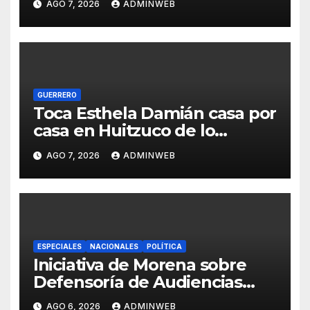
AGO 7, 2026
ADMINWEB
desarrollo en Guerrero
GUERRERO
Toca Esthela Damián casa por
casa en Huitzuco de lo
guegos y suma respaldo dde
AGO 7, 2026
ADMINWEB
fundadores de Morena
ESPECIALES
NACIONALES
POLÍTICA
Iniciativa de Morena sobre
Defensoría de Audiencias
pretende controlar
AGO 6, 2026
ADMINWEB