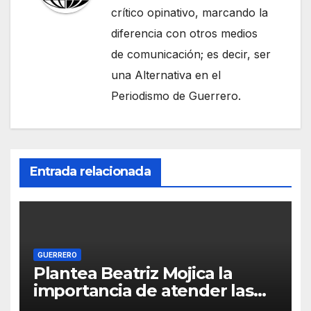
crítico opinativo, marcando la
diferencia con otros medios
de comunicación; es decir, ser
una Alternativa en el
Periodismo de Guerrero.
Entrada relacionada
GUERRERO
Plantea Beatriz Mojica la
importancia de atender las
causas para lograr la paz y el