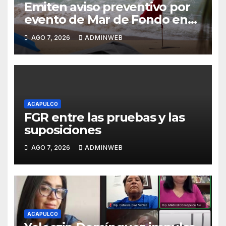
Emiten aviso preventivo por
evento de Mar de Fondo en
las costas de Guerrero
AGO 7, 2026
ADMINWEB
ACAPULCO
FGR entre las pruebas y las
suposiciones
AGO 7, 2026
ADMINWEB
ACAPULCO