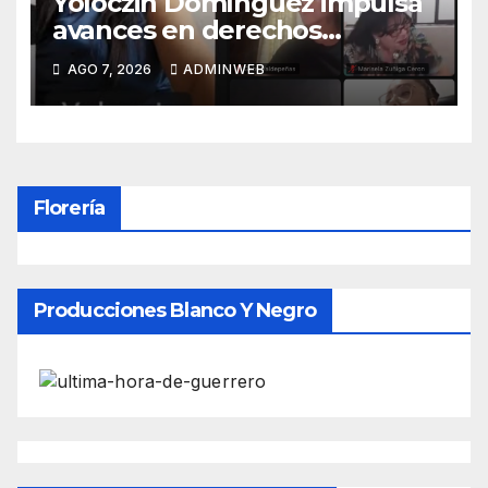
Yoloczin Domínguez impulsa
avances en derechos
humanos desde el Congreso
AGO 7, 2026
ADMINWEB
Florería
Producciones Blanco Y Negro