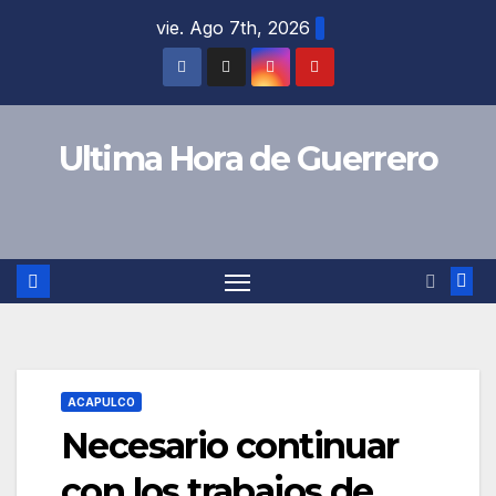
Saltar
vie. Ago 7th, 2026
al
contenido
Ultima Hora de Guerrero
ACAPULCO
Necesario continuar
con los trabajos de