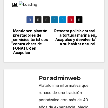
Mantienen plantón
Rescata policía estatal
Navegación
prestadores de
a tortuga marina en
servicios turísticos
Acapulco y devolverla
de
contra obras de
a su hábitat natural
FONATUR en
entradas
Acapulco
Por
adminweb
Plataforma informativa que
renace de una tradición
periodística con más de 40
años de experiencia. Medio