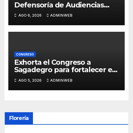
Defensoría de Audiencias
pretende controlar
AGO 6, 2026
ADMINWEB
contenidos de medios de
comunicación y limitar
libertad de expresión: Manuel
Añorve
CONGRESO
Exhorta el Congreso a
Sagadegro para fortalecer el
Programa de Apoyo a
AGO 5, 2026
ADMINWEB
Productores de Maíz
Florería