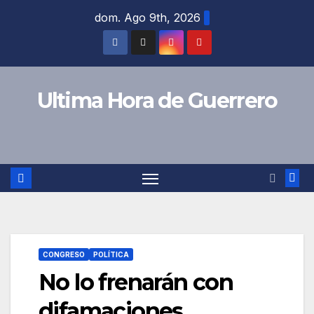
Saltar
dom. Ago 9th, 2026
al
contenido
Ultima Hora de Guerrero
CONGRESO
POLÍTICA
No lo frenarán con
difamaciones,