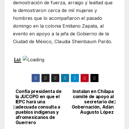
demostración de fuerza, arraigo y lealtad que
le demostraron cerca de mil mujeres y
hombres que lo acompañaron el pasado
domingo en la colonia Emiliano Zapata, al
evento en apoyo a la jefa de Gobierno de la
Ciudad de México, Claudia Sheinbaum Pardo.
Confía presidenta de
Instalan en Chilapa
Navegación
la JUCOPO en que el
comité de apoyo al
IEPC hará una
secretario de
de
adecuada consulta a
Gobernación, Adán
pueblos indígenas y
Augusto López
entradas
afromexicanos de
Guerrero