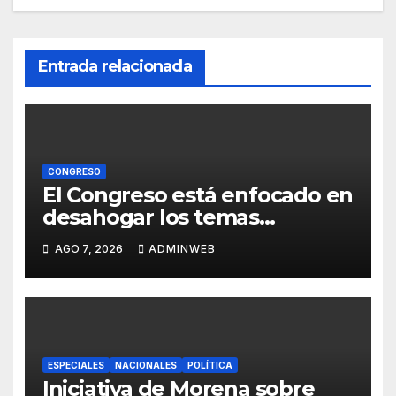
Entrada relacionada
CONGRESO
El Congreso está enfocado en
desahogar los temas
prioritarios de Guerrero:
AGO 7, 2026
ADMINWEB
Joaquín Badillo
ESPECIALES
NACIONALES
POLÍTICA
Iniciativa de Morena sobre